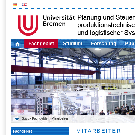
Fachgebiet
Studium
Forschung
Publ
Start
›
Fachgebiet
› Mitarbeiter
MITARBEITER
Fachgebiet