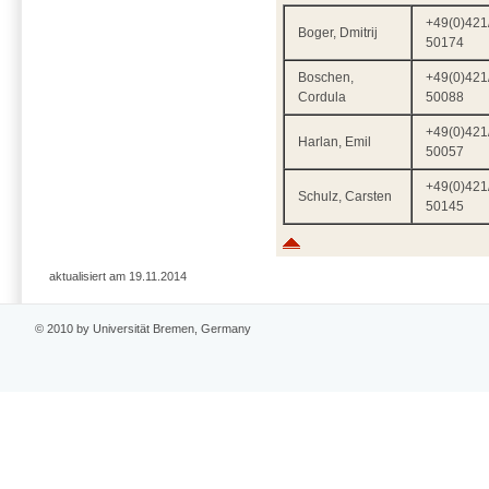
+49(0)421
Boger, Dmitrij
50174
Boschen,
+49(0)421
Cordula
50088
+49(0)421
Harlan, Emil
50057
+49(0)421
Schulz, Carsten
50145
aktualisiert am 19.11.2014
© 2010 by Universität Bremen, Germany