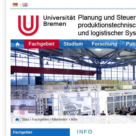
Fachgebiet
Studium
Forschung
Publ
Start
›
Fachgebiet
›
Mitarbeiter
› Info
INFO
Fachgebiet