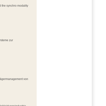
d the synchro modality
ysteme zur
strägermanagement von
Bekleidungsindustrie