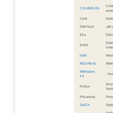
Colla
COL4INDLOG
para
Conti
Dist
DiWi Nord
„Mit 
EILa
Erfor
Empi
EUNA
Unter
hyBit
Wasse
MDZ-HB-OL
Mitt
Mittelstand
- Ko
4.0
Eins
ProKon
Seeh
ProLadung
Proz
SaSCh
Digit
Verf