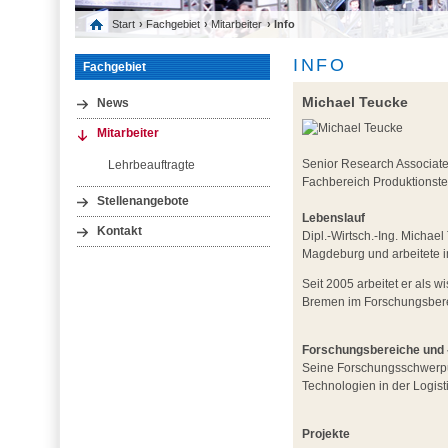
Start
›
Fachgebiet
›
Mitarbeiter
› Info
INFO
Fachgebiet
Michael Teucke
News
Mitarbeiter
Senior Research Associate
Lehrbeauftragte
Fachbereich Produktionste
Stellenangebote
Lebenslauf
Kontakt
Dipl.-Wirtsch.-Ing. Michae
Magdeburg und arbeitete i
Seit 2005 arbeitet er als w
Bremen im Forschungsberei
Forschungsbereiche und 
Seine Forschungsschwerpu
Technologien in der Logisti
Projekte