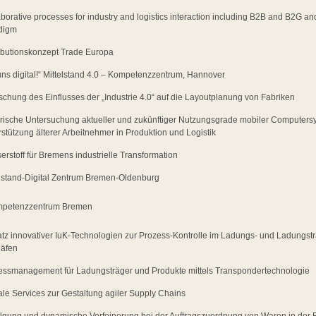
borative processes for industry and logistics interaction including B2B and B2G an
digm
ributionskonzept Trade Europa
uns digital!“ Mittelstand 4.0 – Kompetenzzentrum, Hannover
schung des Einflusses der „Industrie 4.0“ auf die Layoutplanung von Fabriken
rische Untersuchung aktueller und zukünftiger Nutzungsgrade mobiler Computers
stützung älterer Arbeitnehmer in Produktion und Logistik
rstoff für Bremens industrielle Transformation
elstand-Digital Zentrum Bremen-Oldenburg
mpetenzzentrum Bremen
atz innovativer IuK-Technologien zur Prozess-Kontrolle im Ladungs- und Ladung
äfen
essmanagement für Ladungsträger und Produkte mittels Transpondertechnologie
ale Services zur Gestaltung agiler Supply Chains
olgung und dynamische Verfeinerung bei der Auftragszuordnung von Waren in der 