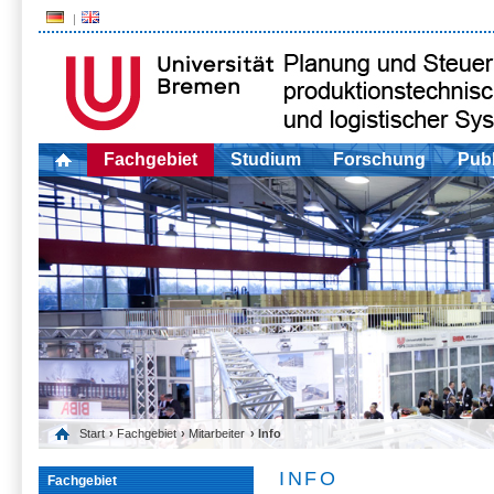
Fachgebiet
Studium
Forschung
Publ
Start
›
Fachgebiet
›
Mitarbeiter
› Info
INFO
Fachgebiet