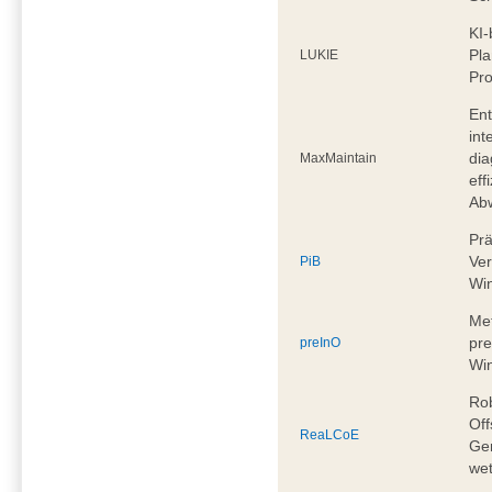
KI-
Pla
LUKIE
Pro
Ent
int
dia
MaxMaintain
eff
Ab
Prä
Ver
PiB
Wi
Me
pre
preInO
Wi
Ro
Off
ReaLCoE
Gen
wet