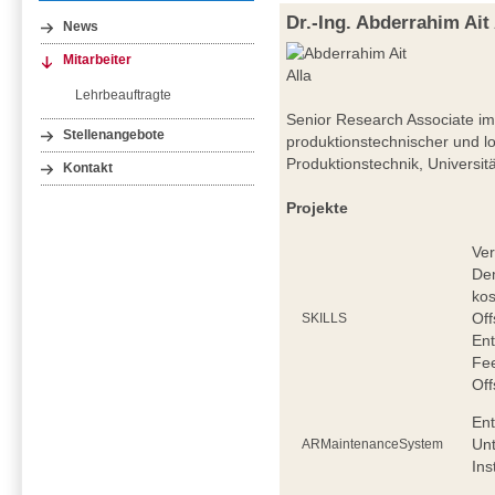
Dr.-Ing. Abderrahim Ait 
News
Mitarbeiter
Lehrbeauftragte
Senior Research Associate i
Stellenangebote
produktionstechnischer und l
Produktionstechnik, Universit
Kontakt
Projekte
Ve
Dem
kos
Off
SKILLS
Ent
Fee
Of
Ent
Unt
ARMaintenanceSystem
Ins