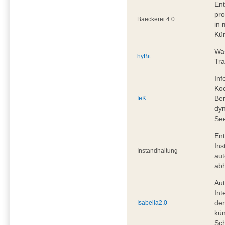
Ent
pro
Baeckerei 4.0
in 
Kün
Was
hyBit
Tra
Inf
Koo
Ber
IeK
dy
Se
Ent
Ins
Instandhaltung
aut
abh
Aut
Int
de
Isabella2.0
kün
Sc