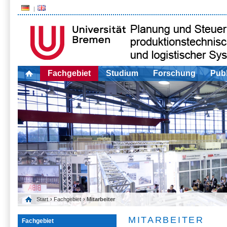
Fachgebiet
Studium
Forschung
Publ
Start
›
Fachgebiet
› Mitarbeiter
MITARBEITER
Fachgebiet