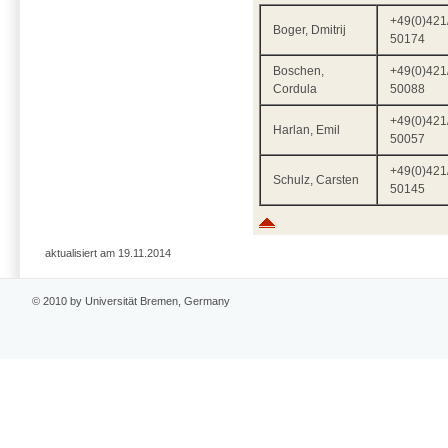
+49(0)421
Boger, Dmitrij
50174
Boschen,
+49(0)421
Cordula
50088
+49(0)421
Harlan, Emil
50057
+49(0)421
Schulz, Carsten
50145
aktualisiert am 19.11.2014
© 2010 by Universität Bremen, Germany