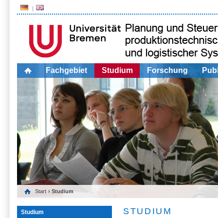
Fachgebiet
Studium
Forschung
Publ
Start
› Studium
STUDIUM
Studium