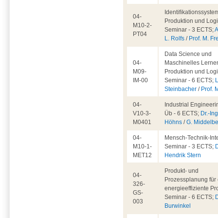
Identifikationssyste
04-
Produktion und Logis
M10-2-
Seminar - 3 ECTS;
A
PT04
L. Rolfs
/
Prof. M. Fr
Data Science und
04-
Maschinelles Lernen
M09-
Produktion und Logis
IM-00
Seminar - 6 ECTS;
L
Steinbacher
/
Prof. 
04-
Industrial Engineeri
V10-3-
Üb - 6 ECTS;
Dr.-Ing
M0401
Höhns
/
G. Middelb
04-
Mensch-Technik-Inte
M10-1-
Seminar - 3 ECTS;
D
MET12
Hendrik Stern
Produkt- und
04-
Prozessplanung für 
326-
energieeffiziente Pr
GS-
Seminar - 6 ECTS;
D
003
Burwinkel