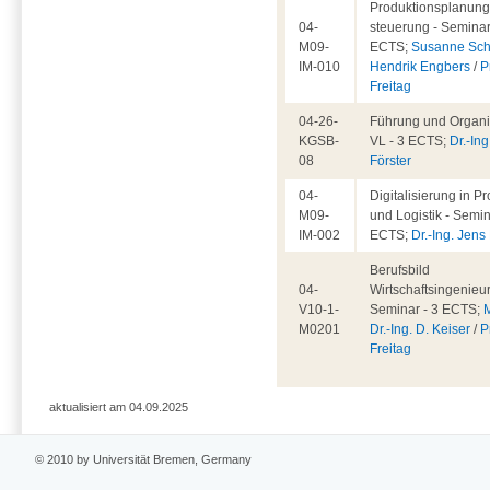
Produktionsplanung
04-
steuerung - Seminar
M09-
ECTS;
Susanne Sch
IM-010
Hendrik Engbers
/
P
Freitag
04-26-
Führung und Organis
KGSB-
VL - 3 ECTS;
Dr.-Ing
08
Förster
04-
Digitalisierung in P
M09-
und Logistik - Semin
IM-002
ECTS;
Dr.-Ing. Jen
Berufsbild
04-
Wirtschaftsingenieu
V10-1-
Seminar - 3 ECTS;
M0201
Dr.-Ing. D. Keiser
/
P
Freitag
aktualisiert am 04.09.2025
© 2010 by Universität Bremen, Germany