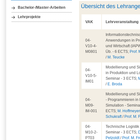
Übersicht des Lehrang
Bachelor-/Master-Arbeiten
Lehrprojekte
VAK
Lehrveranstaltung
Informationstechnis
04-
Anwendungen in Pr
V10-4-
und Wirtschaft (IAPW
M0801
Üb. - 6 ECTS;
Prof. 
/
M. Teucke
Modellierung und S
04-
in Produktion und Lo
V10-5-
Seminar - 3 ECTS;
IM01
/
E. Broda
Modellierung und S
04-
- Programmieren in 
M09-
Simulation - Seminar
IM-001
ECTS;
M. Hoffmeye
Schukraft
/
Prof. M. 
04-
Technische Logistik 
M10-2-
Seminar - 3 ECTS;
D
PT03
Petzoldt
/
Prof. M. Fr