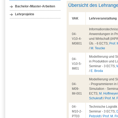
Übersicht des Lehrang
Bachelor-/Master-Arbeiten
Lehrprojekte
VAK
Lehrveranstaltung
Informationstechnis
04-
Anwendungen in Pr
V10-4-
und Wirtschaft (IAPW
M0801
Üb. - 6 ECTS;
Prof. 
/
M. Teucke
Modellierung und S
04-
in Produktion und Lo
V10-5-
Seminar - 3 ECTS;
IM01
/
E. Broda
Modellierung und S
04-
- Programmieren in 
M09-
Simulation - Seminar
IM-001
ECTS;
M. Hoffmeye
Schukraft
/
Prof. M. 
04-
Technische Logistik 
M10-2-
Seminar - 3 ECTS;
D
PT03
Petzoldt
/
Prof. M. Fr