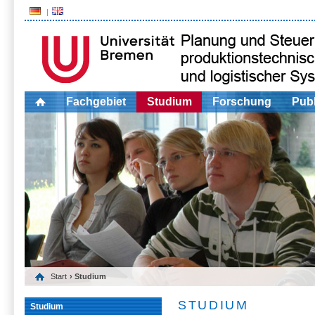
Fachgebiet
Studium
Forschung
Publ
Start
› Studium
STUDIUM
Studium