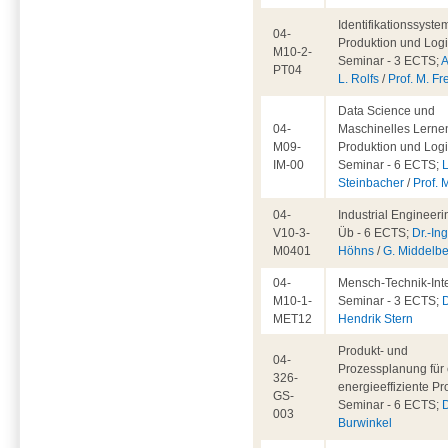
Identifikationssyste
04-
Produktion und Logis
M10-2-
Seminar - 3 ECTS;
A
PT04
L. Rolfs
/
Prof. M. Fr
Data Science und
04-
Maschinelles Lernen
M09-
Produktion und Logis
IM-00
Seminar - 6 ECTS;
L
Steinbacher
/
Prof. 
04-
Industrial Engineeri
V10-3-
Üb - 6 ECTS;
Dr.-Ing
M0401
Höhns
/
G. Middelb
04-
Mensch-Technik-Inte
M10-1-
Seminar - 3 ECTS;
D
MET12
Hendrik Stern
Produkt- und
04-
Prozessplanung für 
326-
energieeffiziente Pr
GS-
Seminar - 6 ECTS;
D
003
Burwinkel