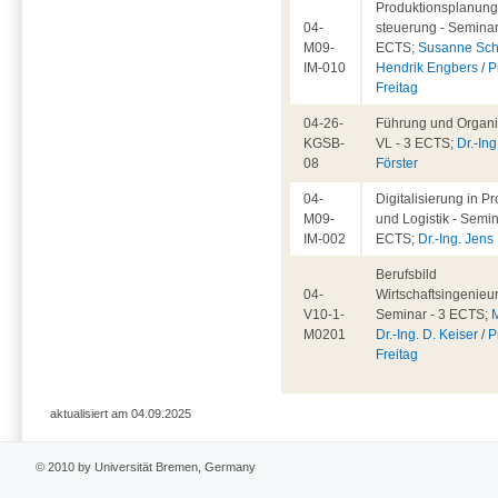
Produktionsplanung
04-
steuerung - Seminar
M09-
ECTS;
Susanne Sch
IM-010
Hendrik Engbers
/
P
Freitag
04-26-
Führung und Organis
KGSB-
VL - 3 ECTS;
Dr.-Ing
08
Förster
04-
Digitalisierung in P
M09-
und Logistik - Semin
IM-002
ECTS;
Dr.-Ing. Jen
Berufsbild
04-
Wirtschaftsingenieu
V10-1-
Seminar - 3 ECTS;
M0201
Dr.-Ing. D. Keiser
/
P
Freitag
aktualisiert am 04.09.2025
© 2010 by Universität Bremen, Germany