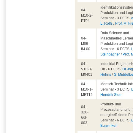
Identifikationssyste
04-
Produktion und Logis
M10-2-
Seminar - 3 ECTS;
A
PT04
L. Rolfs
/
Prof. M. Fr
Data Science und
04-
Maschinelles Lernen
M09-
Produktion und Logis
IM-00
Seminar - 6 ECTS;
L
Steinbacher
/
Prof. 
04-
Industrial Engineeri
V10-3-
Üb - 6 ECTS;
Dr.-Ing
M0401
Höhns
/
G. Middelb
04-
Mensch-Technik-Inte
M10-1-
Seminar - 3 ECTS;
D
MET12
Hendrik Stern
Produkt- und
04-
Prozessplanung für 
326-
energieeffiziente Pr
GS-
Seminar - 6 ECTS;
D
003
Burwinkel