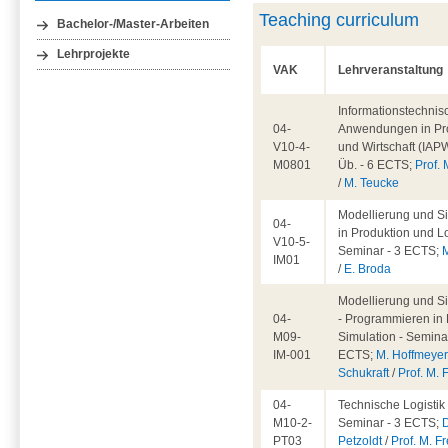
Teaching curriculum
Bachelor-/Master-Arbeiten
Lehrprojekte
VAK
Lehrveranstaltung
Informationstechnis
04-
Anwendungen in Pr
V10-4-
und Wirtschaft (IAPW
M0801
Üb. - 6 ECTS;
Prof. 
/
M. Teucke
Modellierung und S
04-
in Produktion und Lo
V10-5-
Seminar - 3 ECTS;
IM01
/
E. Broda
Modellierung und S
04-
- Programmieren in 
M09-
Simulation - Seminar
IM-001
ECTS;
M. Hoffmeye
Schukraft
/
Prof. M. 
04-
Technische Logistik 
M10-2-
Seminar - 3 ECTS;
D
PT03
Petzoldt
/
Prof. M. Fr