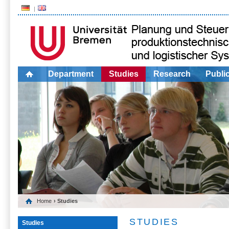
Department
Studies
Research
Publi
Home
› Studies
STUDIES
Studies