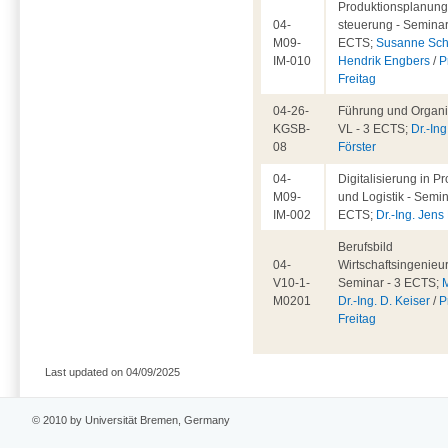
Produktionsplanung
04-
steuerung - Seminar
M09-
ECTS;
Susanne Sch
IM-010
Hendrik Engbers
/
P
Freitag
04-26-
Führung und Organis
KGSB-
VL - 3 ECTS;
Dr.-Ing
08
Förster
04-
Digitalisierung in P
M09-
und Logistik - Semin
IM-002
ECTS;
Dr.-Ing. Jen
Berufsbild
04-
Wirtschaftsingenieu
V10-1-
Seminar - 3 ECTS;
M0201
Dr.-Ing. D. Keiser
/
P
Freitag
Last updated on 04/09/2025
© 2010 by Universität Bremen, Germany