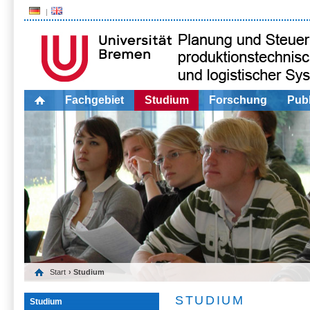
Fachgebiet
Studium
Forschung
Publ
Start
› Studium
STUDIUM
Studium