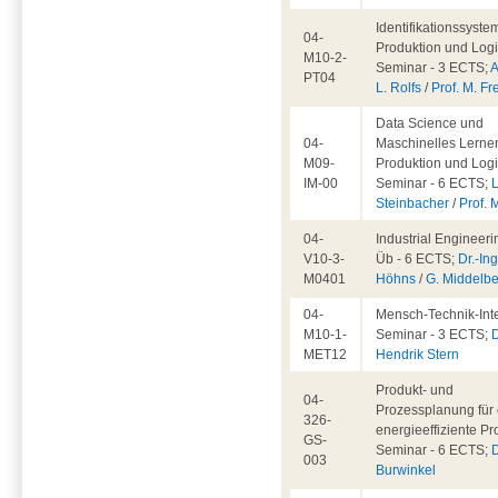
Identifikationssyste
04-
Produktion und Logis
M10-2-
Seminar - 3 ECTS;
A
PT04
L. Rolfs
/
Prof. M. Fr
Data Science und
04-
Maschinelles Lernen
M09-
Produktion und Logis
IM-00
Seminar - 6 ECTS;
L
Steinbacher
/
Prof. 
04-
Industrial Engineeri
V10-3-
Üb - 6 ECTS;
Dr.-Ing
M0401
Höhns
/
G. Middelb
04-
Mensch-Technik-Inte
M10-1-
Seminar - 3 ECTS;
D
MET12
Hendrik Stern
Produkt- und
04-
Prozessplanung für 
326-
energieeffiziente Pr
GS-
Seminar - 6 ECTS;
D
003
Burwinkel