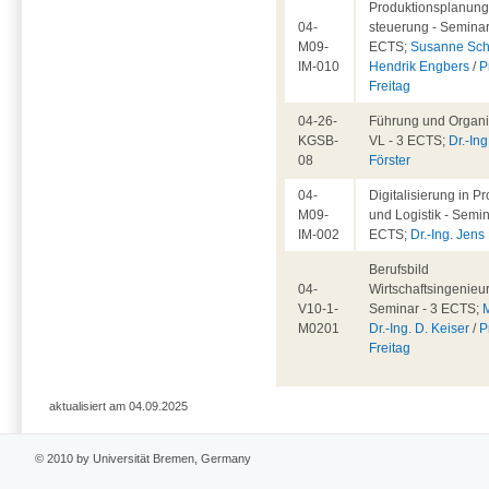
Produktionsplanung
04-
steuerung - Seminar
M09-
ECTS;
Susanne Sch
IM-010
Hendrik Engbers
/
P
Freitag
04-26-
Führung und Organis
KGSB-
VL - 3 ECTS;
Dr.-Ing
08
Förster
04-
Digitalisierung in P
M09-
und Logistik - Semin
IM-002
ECTS;
Dr.-Ing. Jen
Berufsbild
04-
Wirtschaftsingenieu
V10-1-
Seminar - 3 ECTS;
M0201
Dr.-Ing. D. Keiser
/
P
Freitag
aktualisiert am 04.09.2025
© 2010 by Universität Bremen, Germany