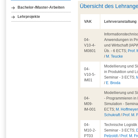
Übersicht des Lehrang
Bachelor-/Master-Arbeiten
Lehrprojekte
VAK
Lehrveranstaltung
Informationstechnis
04-
Anwendungen in Pr
V10-4-
und Wirtschaft (IAPW
M0801
Üb. - 6 ECTS;
Prof. 
/
M. Teucke
Modellierung und S
04-
in Produktion und Lo
V10-5-
Seminar - 3 ECTS;
IM01
/
E. Broda
Modellierung und S
04-
- Programmieren in 
M09-
Simulation - Seminar
IM-001
ECTS;
M. Hoffmeye
Schukraft
/
Prof. M. 
04-
Technische Logistik 
M10-2-
Seminar - 3 ECTS;
D
PT03
Petzoldt
/
Prof. M. Fr