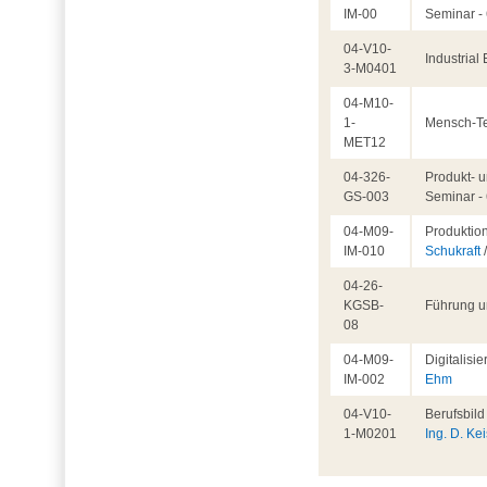
IM-00
Seminar -
04-V10-
Industrial
3-M0401
04-M10-
1-
Mensch-Te
MET12
04-326-
Produkt- u
GS-003
Seminar -
04-M09-
Produktio
IM-010
Schukraft
04-26-
KGSB-
Führung u
08
04-M09-
Digitalisi
IM-002
Ehm
04-V10-
Berufsbil
1-M0201
Ing. D. Ke