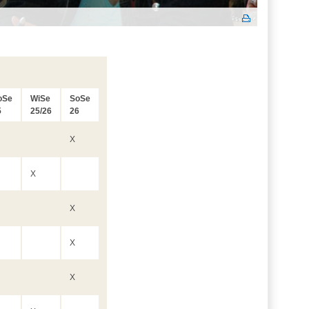
oSe
WiSe
SoSe
5
25/26
26
X
X
X
X
X