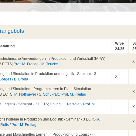
hrangebots
WiSe
S
staltung
24/25
2
onstechnische Anwendungen in Produktion und Wirtschaft (IAPW)
X
- 6 ECTS;
Prof. M. Freitag
/
M. Teucke
ng und Simulation in Produktion und Logistik - Seminar - 3
X
 Görges
/
E. Broda
ng und Simulation - Programmieren in Plant Simulation -
X
 3 ECTS;
M. Hoffmeyer
/
S. Schukraft
/
Prof. M. Freitag
e Logistik - Seminar - 3 ECTS;
Dr.-Ing. C. Petzoldt
/
Prof. M.
X
tionssysteme in Produktion und Logistik - Seminar - 3 ECTS;
A.
X
 Rolfs
/
Prof. M. Freitag
ce und Maschinelles Lernen in Produktion und Logistik -