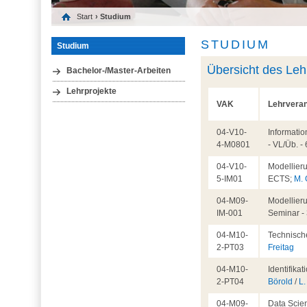
Start
› Studium
STUDIUM
Studium
Übersicht des Le
Bachelor-/Master-Arbeiten
Lehrprojekte
VAK
Lehrveran
04-V10-
Informati
4-M0801
- VL/Üb. 
04-V10-
Modellieru
5-IM01
ECTS;
M.
04-M09-
Modellieru
IM-001
Seminar -
04-M10-
Technisch
2-PT03
Freitag
04-M10-
Identifika
2-PT04
Börold
/
L.
04-M09-
Data Scien