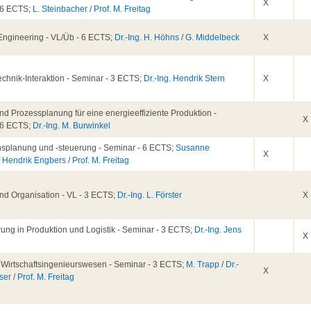
X
 6 ECTS;
L. Steinbacher
/
Prof. M. Freitag
 Engineering - VL/Üb - 6 ECTS;
Dr.-Ing. H. Höhns
/
G. Middelbeck
X
chnik-Interaktion - Seminar - 3 ECTS;
Dr.-Ing. Hendrik Stern
X
nd Prozessplanung für eine energieeffiziente Produktion -
X
 6 ECTS;
Dr.-Ing. M. Burwinkel
nsplanung und -steuerung - Seminar - 6 ECTS;
Susanne
X
/
Hendrik Engbers
/
Prof. M. Freitag
nd Organisation - VL - 3 ECTS;
Dr.-Ing. L. Förster
X
erung in Produktion und Logistik - Seminar - 3 ECTS;
Dr.-Ing. Jens
X
d Wirtschaftsingenieurswesen - Seminar - 3 ECTS;
M. Trapp
/
Dr.-
X
iser
/
Prof. M. Freitag