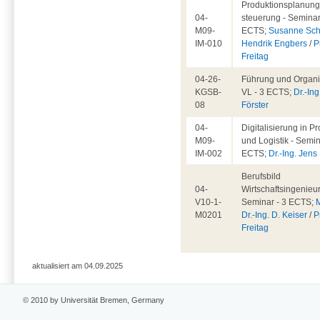
Produktionsplanung
04-
steuerung - Seminar
M09-
ECTS;
Susanne Sch
IM-010
Hendrik Engbers
/
P
Freitag
04-26-
Führung und Organis
KGSB-
VL - 3 ECTS;
Dr.-Ing
08
Förster
04-
Digitalisierung in P
M09-
und Logistik - Semin
IM-002
ECTS;
Dr.-Ing. Jen
Berufsbild
04-
Wirtschaftsingenieu
V10-1-
Seminar - 3 ECTS;
M0201
Dr.-Ing. D. Keiser
/
P
Freitag
aktualisiert am 04.09.2025
© 2010 by Universität Bremen, Germany