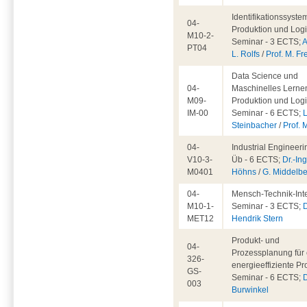
Identifikationssyste
04-
Produktion und Logis
M10-2-
Seminar - 3 ECTS;
A
PT04
L. Rolfs
/
Prof. M. Fr
Data Science und
04-
Maschinelles Lernen
M09-
Produktion und Logis
IM-00
Seminar - 6 ECTS;
L
Steinbacher
/
Prof. 
04-
Industrial Engineeri
V10-3-
Üb - 6 ECTS;
Dr.-Ing
M0401
Höhns
/
G. Middelb
04-
Mensch-Technik-Inte
M10-1-
Seminar - 3 ECTS;
D
MET12
Hendrik Stern
Produkt- und
04-
Prozessplanung für 
326-
energieeffiziente Pr
GS-
Seminar - 6 ECTS;
D
003
Burwinkel