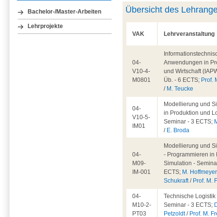
Übersicht des Lehrang
Bachelor-/Master-Arbeiten
Lehrprojekte
VAK
Lehrveranstaltung
Informationstechnis
04-
Anwendungen in Pr
V10-4-
und Wirtschaft (IAPW
M0801
Üb. - 6 ECTS;
Prof. 
/
M. Teucke
Modellierung und S
04-
in Produktion und Lo
V10-5-
Seminar - 3 ECTS;
IM01
/
E. Broda
Modellierung und S
04-
- Programmieren in 
M09-
Simulation - Seminar
IM-001
ECTS;
M. Hoffmeye
Schukraft
/
Prof. M. 
04-
Technische Logistik 
M10-2-
Seminar - 3 ECTS;
D
PT03
Petzoldt
/
Prof. M. Fr