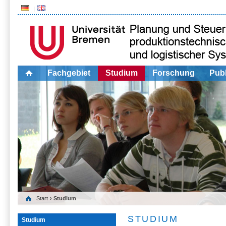
Fachgebiet
Studium
Forschung
Publ
Start
› Studium
STUDIUM
Studium