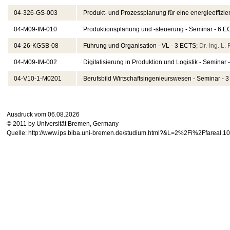
04-326-GS-003
Produkt- und Prozessplanung für eine energieeffizi
04-M09-IM-010
Produktionsplanung und -steuerung - Seminar - 6 
04-26-KGSB-08
Führung und Organisation - VL - 3 ECTS;
Dr.-Ing. L. 
04-M09-IM-002
Digitalisierung in Produktion und Logistik - Seminar
04-V10-1-M0201
Berufsbild Wirtschaftsingenieurswesen - Seminar - 
Ausdruck vom 06.08.2026
© 2011 by Universität Bremen, Germany
Quelle: http://www.ips.biba.uni-bremen.de/studium.html?&L=2%2Fi%2Ffareal