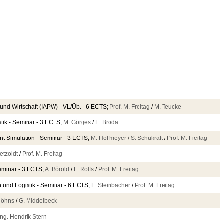
und Wirtschaft (IAPW) - VL/Üb. - 6 ECTS;
Prof. M. Freitag
/
M. Teucke
stik - Seminar - 3 ECTS;
M. Görges
/
E. Broda
nt Simulation - Seminar - 3 ECTS;
M. Hoffmeyer
/
S. Schukraft
/
Prof. M. Freitag
Petzoldt
/
Prof. M. Freitag
Seminar - 3 ECTS;
A. Börold
/
L. Rolfs
/
Prof. M. Freitag
 und Logistik - Seminar - 6 ECTS;
L. Steinbacher
/
Prof. M. Freitag
 Höhns
/
G. Middelbeck
Ing. Hendrik Stern