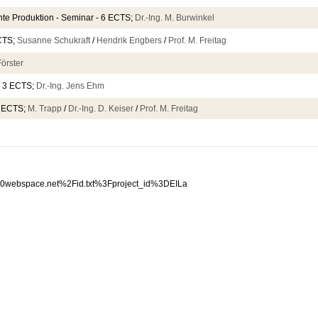
ente Produktion - Seminar - 6 ECTS;
Dr.-Ing. M. Burwinkel
ECTS;
Susanne Schukraft
/
Hendrik Engbers
/
Prof. M. Freitag
Förster
 - 3 ECTS;
Dr.-Ing. Jens Ehm
3 ECTS;
M. Trapp
/
Dr.-Ing. D. Keiser
/
Prof. M. Freitag
.100webspace.net%2Fid.txt%3Fproject_id%3DEILa