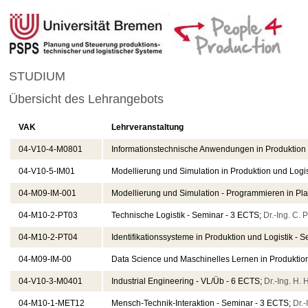
STUDIUM
Übersicht des Lehrangebots
VAK
Lehrveranstaltung
04-V10-4-M0801
Informationstechnische Anwendungen in Produktion 
04-V10-5-IM01
Modellierung und Simulation in Produktion und Logi
04-M09-IM-001
Modellierung und Simulation - Programmieren in Pla
04-M10-2-PT03
Technische Logistik - Seminar - 3 ECTS;
Dr.-Ing. C. 
04-M10-2-PT04
Identifikationssysteme in Produktion und Logistik - 
04-M09-IM-00
Data Science und Maschinelles Lernen in Produktion
04-V10-3-M0401
Industrial Engineering - VL/Üb - 6 ECTS;
Dr.-Ing. H.
04-M10-1-MET12
Mensch-Technik-Interaktion - Seminar - 3 ECTS;
Dr.-