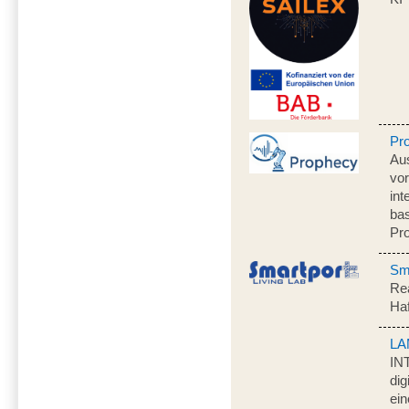
Pr
Au
vo
int
ba
Pr
Sma
Rea
Ha
LA
IN
dig
ein