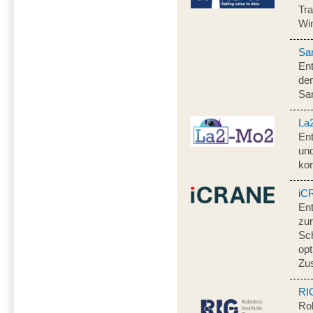
Tra
Win
Sa
Ent
de
Sa
La
Ent
un
ko
iC
En
zur
Sch
opt
Zu
RI
Rob