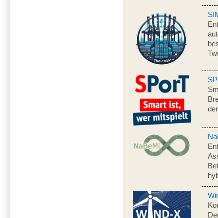
SI
Ent
aut
be
Twi
SP
Sma
Bre
de
Na
Ent
As
Bet
hy
Wi
Ko
Dem