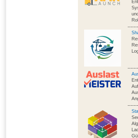
Ent
Sys
und
Ro
Sh
Res
Res
Log
Au
Ent
Auf
Aus
An
St
Seq
Alg
La
Gü