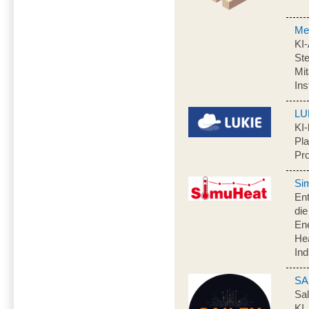
Me
KI
Ste
Mit
In
LU
KI-
Pla
Pr
Si
Ent
di
Ene
Hea
Ind
SA
Sal
KI