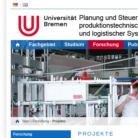
Fachgebiet
Studium
Forschung
Publ
Start
›
Forschung
› Projekte
PROJEKTE
Forschung