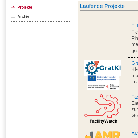
Laufende Projekte
Projekte
Archiv
FL
Fle
Pi
men
ge
Gr
KI-
mo
Le
Fac
En
zur
Ge
AM