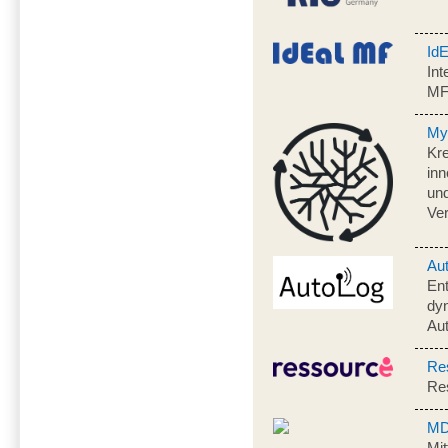
Id
Int
M
My
Kre
inn
und
Ve
Au
En
dyn
Aut
Re
Res
MD
Mit