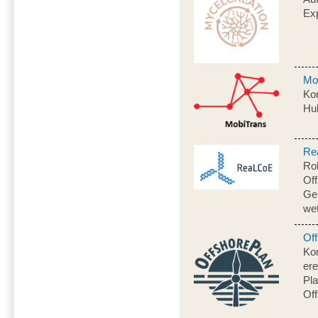
Ex
Mo
Kon
Hu
Re
Ro
Of
Gen
we
Off
Ko
ere
Pl
Off