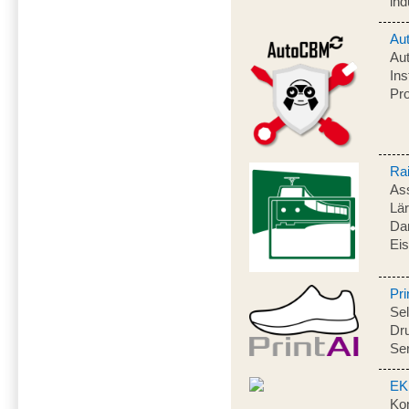
ind
Au
Aut
In
Pr
Ra
As
Lä
Da
Ei
Pri
Sel
Dru
Ser
EK
Kon