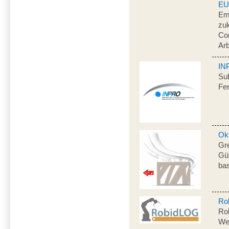
E
Emp
zuk
Co
Arb
IN
Sub
Fe
Okt
Gr
Gü
bas
Ro
Rob
Wei