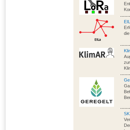
Ent
Ko
EI
Erf
die
Kl
Au
zur
Kli
Ge
Gan
Bet
Be
SK
Ve
Dem