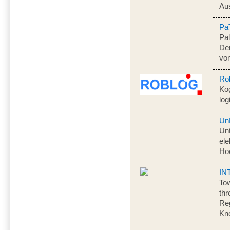
Aus
Pa
Pal
De
vo
Ro
Kog
log
Un
Un
el
Ho
IN
To
thr
Re
Kn