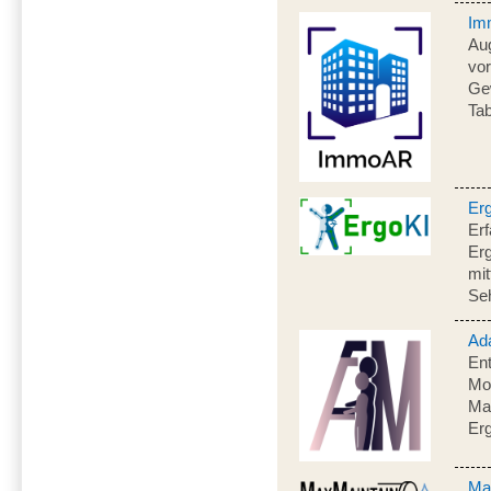
Im
Aug
vo
Gew
Ta
Er
Erf
Er
mit
Se
Ad
Ent
Mon
Mat
Er
Ma