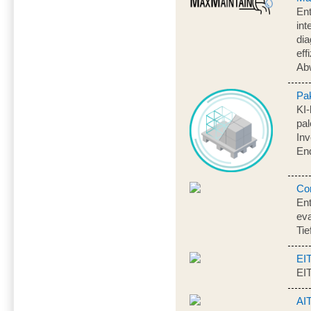
Ent
int
dia
eff
Ab
Pa
KI-
pal
Inv
En
Co
Ent
eva
Tie
EI
EI
AI