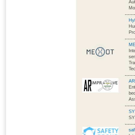
Aut
Mo
Hy
Hu
Pr
M
Int
se
Tra
Tec
AR
Ent
bed
Ass
SY
SYs
sa