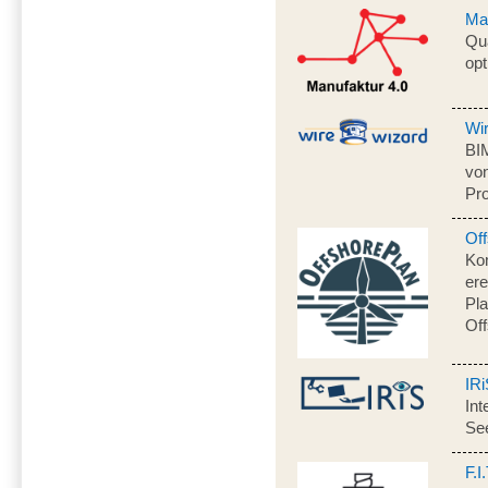
Ma
Qua
opt
Wi
BI
von
Pro
Of
Ko
ere
Pl
Off
IR
Int
Se
F.I