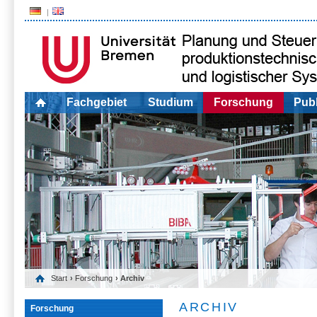
Fachgebiet
Studium
Forschung
Publ
Start
›
Forschung
› Archiv
ARCHIV
Forschung