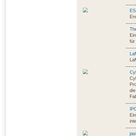
ES
Erw
Th
Ei
für
La
LaM
Cy
Cy
Pro
die
Fab
IP
Ei
int
jas