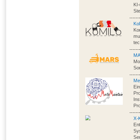
KI-
Ste
Ko
Kon
mul
te
M
Mob
Sor
Me
Ein
Pr
Ins
Pr
X-
Ent
Sy
Se