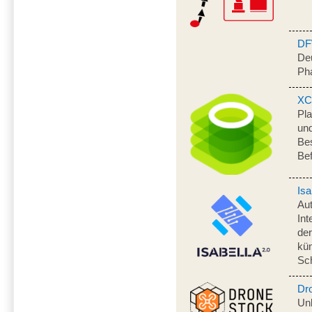
DF
Deu
Ph
XC
Pla
und
Bes
Bef
Isa
Aut
Int
de
kün
Sc
Dr
Un