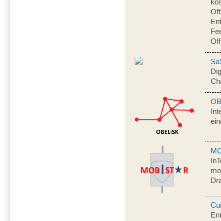
kos
Off
Ent
Fee
Of
Sa
Dig
Ch
OB
Int
ei
MO
In
mob
Dr
Cu
Ent