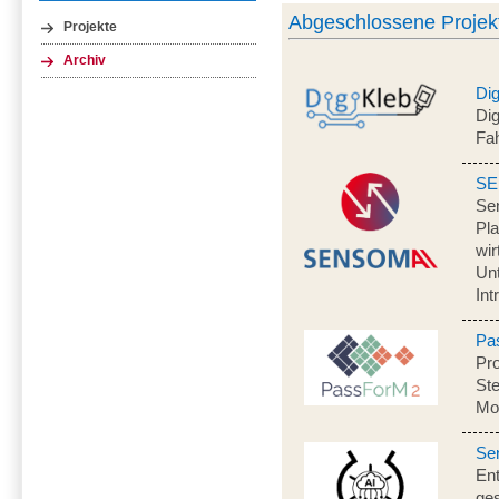
Abgeschlossene Projek
Projekte
Archiv
Dig
Dig
Fah
SE
Se
Pla
wir
Un
Int
Pa
Pro
St
Mo
Se
Ent
ge