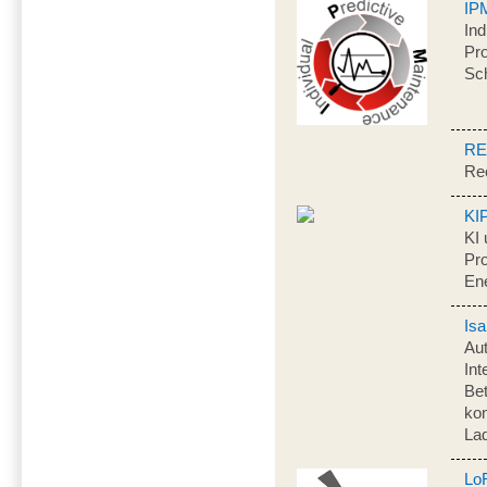
IP
Ind
Pr
Sc
RE
Rec
KI
KI 
Pr
Ene
Isa
Aut
Int
Be
kon
La
Lo