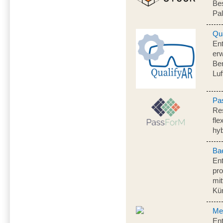
Be
Pal
Qu
En
erw
Ber
Luf
Pa
Re
fle
hy
Bae
Ent
pro
mit
Kün
Me
Ent