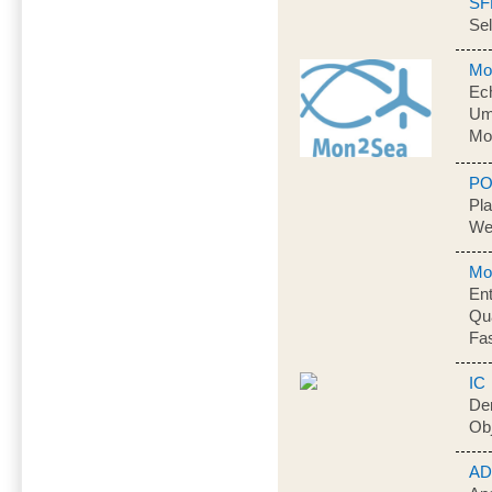
SF
Sel
Mo
Ech
Um
Mo
PO
Pl
We
Mob
Ent
Qua
Fa
IC
Der
Obj
A