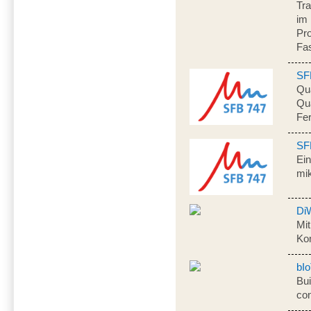
Tr
im 
Pr
Fa
SF
Qua
Qua
Fe
SF
Ein
mik
Di
Mi
Ko
bI
Bui
co