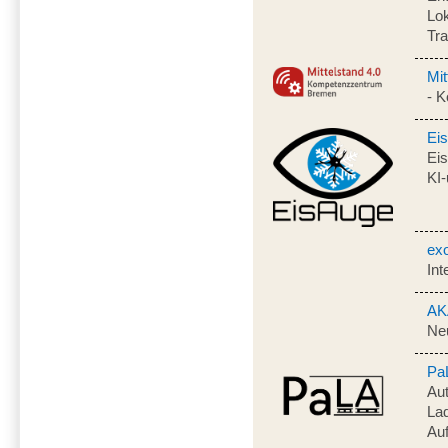
Lok
Tr
Mit
- 
Ei
Ei
KI-
ex
Int
AK
Neu
Pa
Aut
Lad
Auf