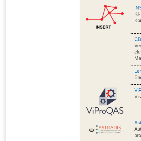
IN
KI-
Kon
CB
Ver
clu
Mat
Ler
Ene
Vi
Vis
Ast
Aut
pr