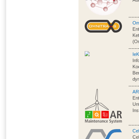
Om
Ent
Ke
(O
Ie
Inf
Koo
Be
dy
AR
En
Unt
In
Cel
Cel