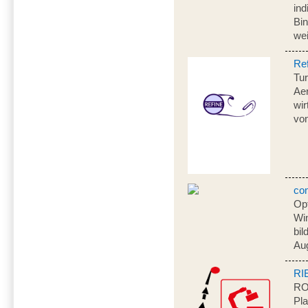
in
Bi
we
Re
Tur
Aer
wir
vo
co
Opt
Wi
bil
Au
RI
RO
Pla