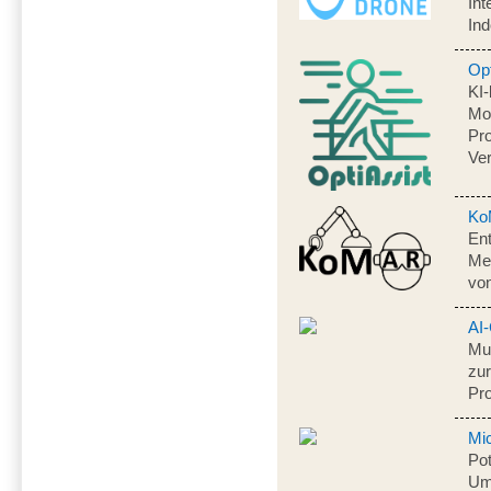
Int
Ind
Opt
KI
Mo
Pr
Ve
Ko
Ent
Me
von
AI-
Mul
zur
Pr
Mi
Pot
Um