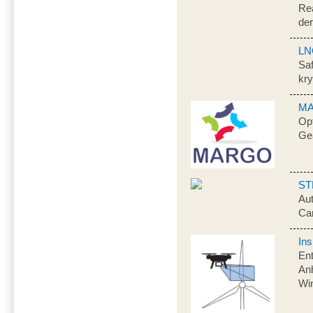
Rea
der
LN
Sa
kry
M
Opt
Ge
ST
Au
Car
Ins
Ent
Anh
Wi