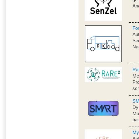
Ana
Fo
Aut
Se
Na
Ra
Me
Pro
sc
S
Dy
Mon
bas
My
Au