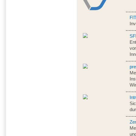
FI
Inv
SF
En
von
Inn
pr
Me
Ins
Wi
Int
Sic
dur
Ze
Me
und