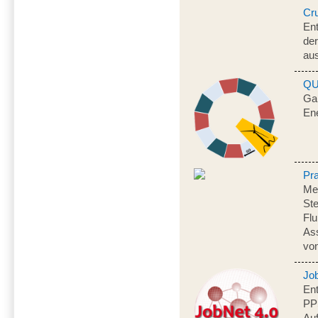
Cr
Ent
der
au
QU
Gam
En
Pr
Me
Ste
Fl
As
vo
Jo
Ent
PP
Auf