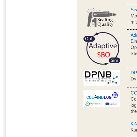
Sea
Mo
mi
Ad
Ein
Op
St
D
Dy
CO
Col
log
the
Ki
Kun