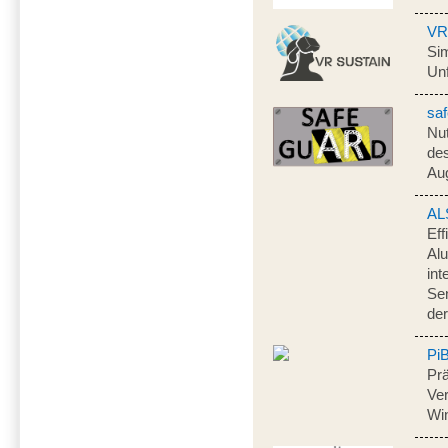
VR
Sim
Unf
sa
Nu
des
Au
AL
Eff
Al
int
Sen
de
Pi
Prä
Ver
Wi