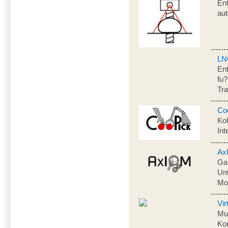
Ent
au
LN
Ent
fu?
Tra
Co
Ko
Int
Ax
Gam
Un
Mo
Vi
Mul
Kon