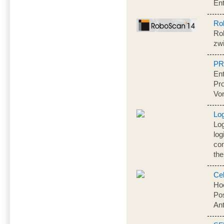
En
Ro
Rob
zw
PR
Ent
Pr
Vo
Lo
Log
log
con
the
Ce
Hoc
Pos
Ant