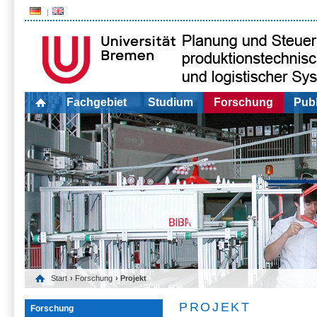
Fachgebiet
Studium
Forschung
Publ
Start
›
Forschung
› Projekt
PROJEKT
Forschung