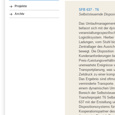
Projekte
SFB 637 - T6
Selbststeuernde Disposit
Archiv
Das Umlaufmanagement v
befasst sich mit der dy
veranstaltungsspezifisc
Logistiksystem. Hierbei
Ladungen, vom Stuhl bi
Zentrallager des Ausric
bewegt. Die Disposition
Kundenanforderungen bez
Preis-/Leistungsverhält
unerwartete Ereignisse 
Transportplanung, was u
Zeitdruck zu einer kom
Das Ergebnis sind oftmal
verminderte Transporte.
einem dynamischen Umfe
Bereich der Selbststeue
Transferprojekt T6 Selb
637 mit der Erstellung 
Dispositionssystems für 
Kooperationspartner des