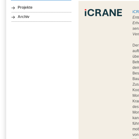
Projekte
iC
Archiv
Ent
Erh
sen
Ver
Der
auf
übe
Bet
dem
Bes
Bau
Zus
Koo
Mon
Kra
des
Mon
kan
füh
mob
von