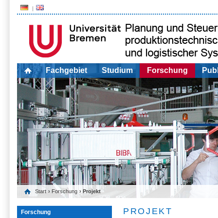
Fachgebiet
Studium
Forschung
Publ
Start
›
Forschung
› Projekt
PROJEKT
Forschung