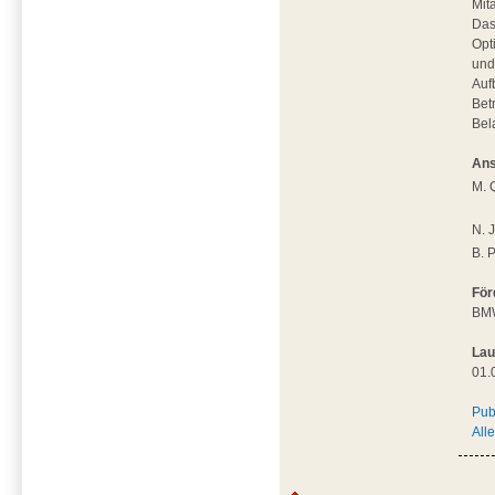
Mit
Das
Opt
und
Auf
Bet
Bel
Ans
M. 
N. 
B. 
För
BM
Lau
01.
Pub
All