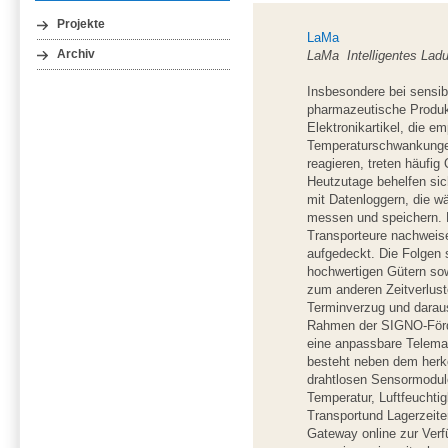
Projekte
LaMa
LaMa  Intelligentes L
Archiv
Insbesondere bei sensib
pharmazeutische Produk
Elektronikartikel, die e
Temperaturschwankungen
reagieren, treten häufi
Heutzutage behelfen sic
mit Datenloggern, die w
messen und speichern. H
Transporteure nachweise
aufgedeckt. Die Folgen
hochwertigen Gütern sow
zum anderen Zeitverlus
Terminverzug und daraus
Rahmen der SIGNO-Förd
eine anpassbare Telema
besteht neben dem he
drahtlosen Sensormodul
Temperatur, Luftfeuchtig
Transportund Lagerzeite
Gateway online zur Verf