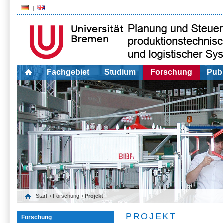
Fachgebiet
Studium
Forschung
Publ
Start
›
Forschung
› Projekt
PROJEKT
Forschung