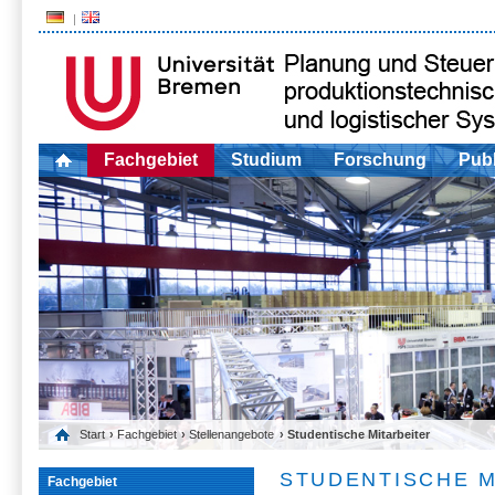
Fachgebiet
Studium
Forschung
Publ
Start
›
Fachgebiet
›
Stellenangebote
› Studentische Mitarbeiter
STUDENTISCHE M
Fachgebiet