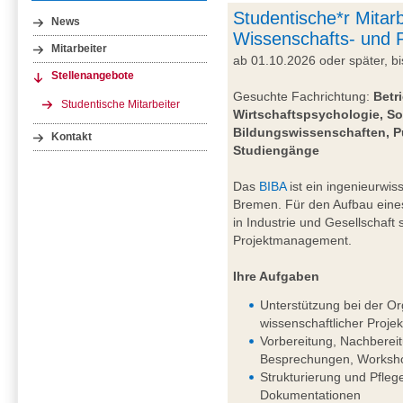
Studentische*r Mitarb
News
Wissenschafts- und
Mitarbeiter
ab 01.10.2026 oder später, 
Stellenangebote
Gesuchte Fachrichtung:
Betr
Studentische Mitarbeiter
Wirtschaftspsychologie, So
Bildungswissenschaften, P
Kontakt
Studiengänge
Das
BIBA
ist ein ingenieurwiss
Bremen. Für den Aufbau eine
in Industrie und Gesellschaft
Projektmanagement.
Ihre Aufgaben
Unterstützung bei der Or
wissenschaftlicher Projek
Vorbereitung, Nachberei
Besprechungen, Worksho
Strukturierung und Pfleg
Dokumentationen