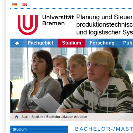
Fachgebiet
Studium
Forschung
Publ
Start
›
Studium
› Bachelor-/Master-Arbeiten
BACHELOR-/MAS
Studium