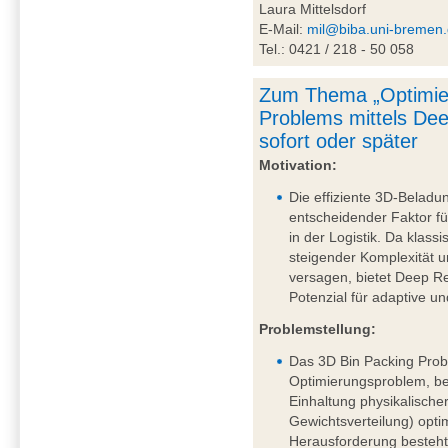
Laura Mittelsdorf
E-Mail:
mil@biba.uni-bremen
Tel.: 0421 / 218 - 50 058
Zum Thema „Optimie
Problems mittels De
sofort oder später
Motivation:
Die effiziente 3D-Beladu
entscheidender Faktor fü
in der Logistik. Da klass
steigender Komplexität
versagen, bietet Deep R
Potenzial für adaptive u
Problemstellung:
Das 3D Bin Packing Probl
Optimierungsproblem, be
Einhaltung physikalische
Gewichtsverteilung) opti
Herausforderung besteht 