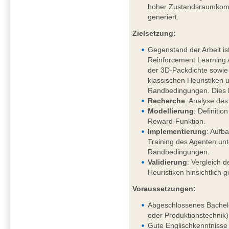
hoher Zustandsraumkompl
generiert.
Zielsetzung:
Gegenstand der Arbeit is
Reinforcement Learning
der 3D-Packdichte sowi
klassischen Heuristiken 
Randbedingungen. Dies 
Recherche
: Analyse des
Modellierung
: Definiti
Reward-Funktion.
Implementierung
: Aufb
Training des Agenten un
Randbedingungen.
Validierung
: Vergleich d
Heuristiken hinsichtlich 
Voraussetzungen:
Abgeschlossenes Bachelo
oder Produktionstechnik)
Gute Englischkenntnisse 