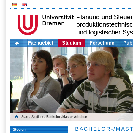
Fachgebiet
Studium
Forschung
Publ
Start
›
Studium
› Bachelor-/Master-Arbeiten
BACHELOR-/MAS
Studium