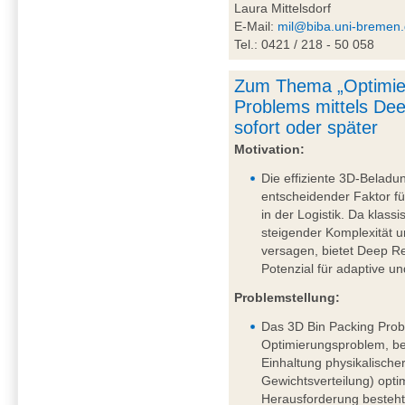
Laura Mittelsdorf
E-Mail:
mil@biba.uni-bremen
Tel.: 0421 / 218 - 50 058
Zum Thema „Optimie
Problems mittels De
sofort oder später
Motivation:
Die effiziente 3D-Beladu
entscheidender Faktor fü
in der Logistik. Da klass
steigender Komplexität
versagen, bietet Deep R
Potenzial für adaptive u
Problemstellung:
Das 3D Bin Packing Probl
Optimierungsproblem, be
Einhaltung physikalische
Gewichtsverteilung) opti
Herausforderung besteht 