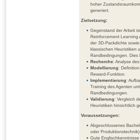
hoher Zustandsraumkompl
generiert.
Zielsetzung:
Gegenstand der Arbeit is
Reinforcement Learning
der 3D-Packdichte sowi
klassischen Heuristiken 
Randbedingungen. Dies 
Recherche
: Analyse des
Modellierung
: Definiti
Reward-Funktion.
Implementierung
: Aufb
Training des Agenten un
Randbedingungen.
Validierung
: Vergleich d
Heuristiken hinsichtlich 
Voraussetzungen:
Abgeschlossenes Bachelo
oder Produktionstechnik)
Gute Englischkenntnisse 