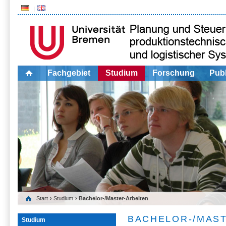
Fachgebiet
Studium
Forschung
Publ
Start
›
Studium
› Bachelor-/Master-Arbeiten
BACHELOR-/MAS
Studium