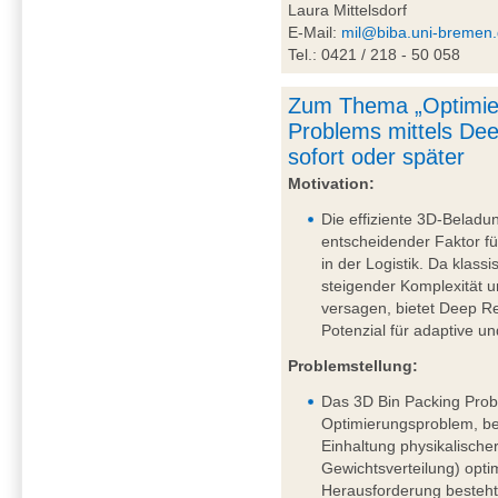
Laura Mittelsdorf
E-Mail:
mil@biba.uni-bremen
Tel.: 0421 / 218 - 50 058
Zum Thema „Optimie
Problems mittels De
sofort oder später
Motivation:
Die effiziente 3D-Beladu
entscheidender Faktor fü
in der Logistik. Da klass
steigender Komplexität
versagen, bietet Deep R
Potenzial für adaptive u
Problemstellung:
Das 3D Bin Packing Probl
Optimierungsproblem, be
Einhaltung physikalische
Gewichtsverteilung) opti
Herausforderung besteht 