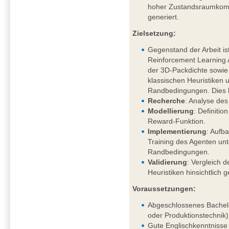
hoher Zustandsraumkompl
generiert.
Zielsetzung:
Gegenstand der Arbeit is
Reinforcement Learning
der 3D-Packdichte sowi
klassischen Heuristiken 
Randbedingungen. Dies 
Recherche
: Analyse des
Modellierung
: Definiti
Reward-Funktion.
Implementierung
: Aufb
Training des Agenten un
Randbedingungen.
Validierung
: Vergleich d
Heuristiken hinsichtlich 
Voraussetzungen:
Abgeschlossenes Bachelo
oder Produktionstechnik)
Gute Englischkenntnisse 