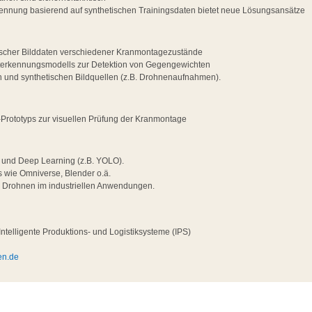
kennung basierend auf synthetischen Trainingsdaten bietet neue Lösungsansätze
ischer Bilddaten verschiedener Kranmontagezustände
kterkennungsmodells zur Detektion von Gegengewichten
en und synthetischen Bildquellen (z.B. Drohnenaufnahmen).
-Prototyps zur visuellen Prüfung der Kranmontage
 und Deep Learning (z.B. YOLO).
s wie Omniverse, Blender o.ä.
n Drohnen im industriellen Anwendungen.
ntelligente Produktions- und Logistiksysteme (IPS)
en.de