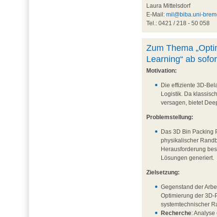
Laura Mittelsdorf
E-Mail:
mil@biba.uni-brem
Tel.: 0421 / 218 - 50 058
Zum Thema „Optim
Learning“ ab sofor
Motivation:
Die effiziente 3D-Bel
Logistik. Da klassis
versagen, bietet Dee
Problemstellung:
Das 3D Bin Packing P
physikalischer Randb
Herausforderung beste
Lösungen generiert.
Zielsetzung:
Gegenstand der Arbei
Optimierung der 3D-
systemtechnischer R
Recherche
: Analyse