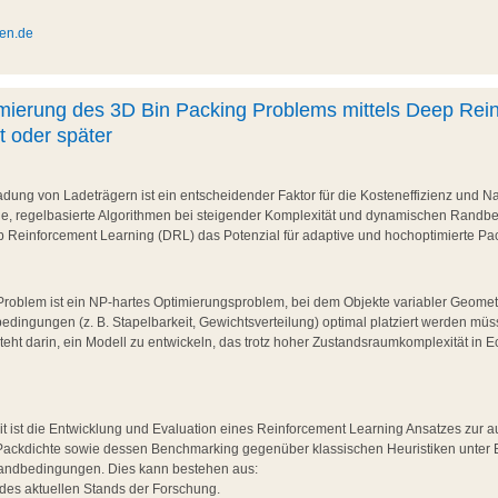
en.de
ierung des 3D Bin Packing Problems mittels Deep Rei
t oder später
adung von Ladeträgern ist ein entscheidender Faktor für die Kosteneffizienz und Na
che, regelbasierte Algorithmen bei steigender Komplexität und dynamischen Randb
p Reinforcement Learning (DRL) das Potenzial für adaptive und hochoptimierte Pac
roblem ist ein NP-hartes Optimierungsproblem, bei dem Objekte variabler Geometr
edingungen (z. B. Stapelbarkeit, Gewichtsverteilung) optimal platziert werden müs
ht darin, ein Modell zu entwickeln, das trotz hoher Zustandsraumkomplexität in Ec
t ist die Entwicklung und Evaluation eines Reinforcement Learning Ansatzes zur
Packdichte sowie dessen Benchmarking gegenüber klassischen Heuristiken unter 
andbedingungen. Dies kann bestehen aus:
 des aktuellen Stands der Forschung.