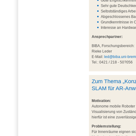
Gute Englischkenntni
Sehr gute Deutschken
Selbstständiges Arbe
Abgeschlossenes Bac
Grundkenntnisse in 
Interesse an Hardwa
Ansprechpartner:
BIBA, Forschungsbereich:
Rieke Leder
E-Mail:
led@biba.uni-bre
Tel.: 0421 / 218 - 50?056
Zum Thema „Konzep
SLAM für AR-Anwe
Motivation:
Autonome mobile Roboter (
Visualisierung von Zustän
hierfür ist eine zuverläss
Problemstellung:
Für Innenräume eignen sich