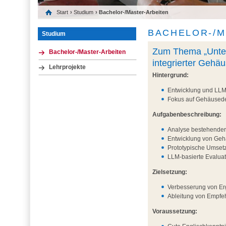
Start
›
Studium
› Bachelor-/Master-Arbeiten
BACHELOR-/M
Studium
Zum Thema „Unter
Bachelor-/Master-Arbeiten
integrierter Gehä
Lehrprojekte
Hintergrund:
Entwicklung und LLM
Fokus auf Gehäusede
Aufgabenbeschreibung:
Analyse bestehende
Entwicklung von Geh
Prototypische Umset
LLM-basierte Evaluat
Zielsetzung:
Verbesserung von Er
Ableitung von Empfeh
Voraussetzung: