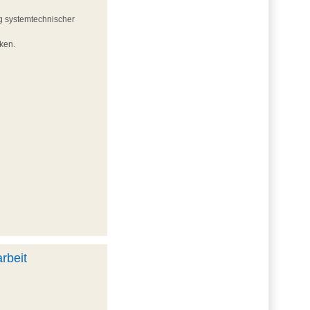
g systemtechnischer
iken.
rbeit