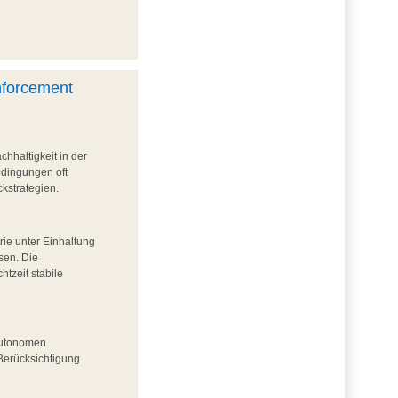
nforcement
chhaltigkeit in der
edingungen oft
kstrategien.
ie unter Einhaltung
sen. Die
htzeit stabile
 autonomen
Berücksichtigung