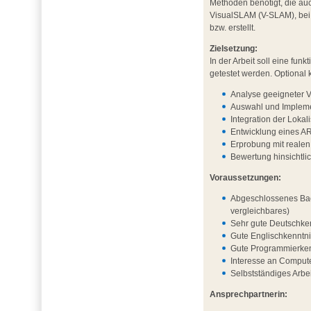
Methoden benötigt, die au
VisualSLAM (V-SLAM), bei 
bzw. erstellt.
Zielsetzung:
In der Arbeit soll eine f
getestet werden. Optional
Analyse geeigneter 
Auswahl und Impleme
Integration der Lok
Entwicklung eines AR
Erprobung mit reale
Bewertung hinsichtli
Voraussetzungen:
Abgeschlossenes Bac
vergleichbares)
Sehr gute Deutschken
Gute Englischkenntni
Gute Programmierkenn
Interesse an Compute
Selbstständiges Arbe
Ansprechpartnerin: