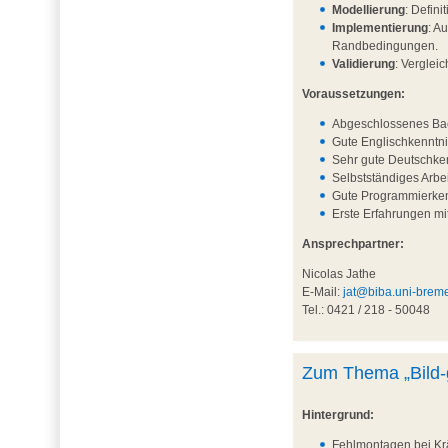
Modellierung
: Defin
Implementierung
: A
Randbedingungen.
Validierung
: Verglei
Voraussetzungen:
Abgeschlossenes Bac
Gute Englischkenntni
Sehr gute Deutschken
Selbstständiges Arbe
Gute Programmierken
Erste Erfahrungen m
Ansprechpartner:
Nicolas Jathe
E-Mail:
jat@biba.uni-brem
Tel.: 0421 / 218 - 50048
Zum Thema „Bild-g
Hintergrund:
Fehlmontagen bei Krä