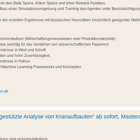
ition des State Space, Action Space und einer Reward-Funktion.
ufbau einer Simulationsumgebung und Training des Agenten unter Berücksichtigun
ch der erzielten Ergebnisse mit klassischen Heuristiken hinsichtlich geeigneter Metr
helorstudium (Wirtschaftsingenieurwesen oder Produktionstechnik)
sse (wichtig für das Verstehen von wissenschaftlichen Papieren)
ntnisse in Wort und Schrift
iten und hohe Zuverlässigkeit
ntnisse in Python
it Machine Learning Frameworks und Konzepten
en.de
estützte Analyse von Kranaufbauten“ ab sofort, Mastera
nen sind sicherheitskritisch