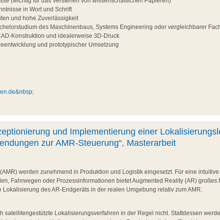
sse (wichtig für das Verstehen von wissenschaftlichen Papieren)
ntnisse in Wort und Schrift
iten und hohe Zuverlässigkeit
helorstudium des Maschinenbaus, Systems Engineering oder vergleichbarer Fac
CAD-Konstruktion und idealerweise 3D-Druck
reentwicklung und prototypischer Umsetzung
men.de&nbsp
;
tionierung und Implementierung einer Lokalisierungsl
ndungen zur AMR-Steuerung“, Masterarbeit
AMR) werden zunehmend in Produktion und Logistik eingesetzt. Für eine intuitiv
den, Fahrwegen oder Prozessinformationen bietet Augmented Reality (AR) großes 
ige Lokalisierung des AR-Endgeräts in der realen Umgebung relativ zum AMR.
 satellitengestützte Lokalisierungsverfahren in der Regel nicht. Stattdessen wer