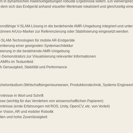
ch in dynamischen Hallenumgebungen robuste Ergebnisse liefern. Ein vielversprec
dem sich das Endgerät anhand visueller Merkmale lokalisiert und gleichzeitig ei
unktionsfähige V-SLAM-Lösung in die bestehende AMR-Umgebung integriert und unt
 können ArUco-Marker zur Referenzierung oder Stabilisierung eingesetzt werden.
V-SLAM-Technologien für mobile AR-Endgeräte
ntierung einer geeigneten Systemarchitektur
alisierung in die bestehende AMR-Umgebung
-Demonstrators zur Visualisierung relevanter Informationen
n AMRs im Testumfeld
ch Genauigkeit, Stabilität und Performance
helorstudium (Wirtschaftsingenieurwesen, Produktionstechnik, Systems Engineer
ntnisse in Wort und Schrift
sse (wichtig für das Verstehen von wissenschaftlichen Papieren)
tnisse (erste Erfahrungen mit ROS, Unity, OpenCV, etc. von Vorteil)
r Vision, AR und mobiler Robotik
iten und hohe Zuverlässigkeit