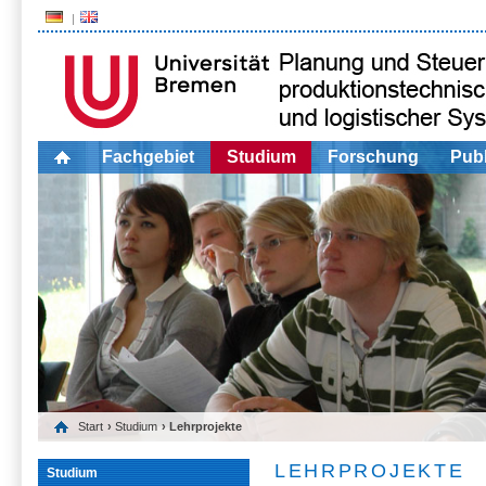
Fachgebiet
Studium
Forschung
Publ
Start
›
Studium
› Lehrprojekte
LEHRPROJEKTE
Studium