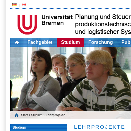
Fachgebiet
Studium
Forschung
Publ
Start
›
Studium
› Lehrprojekte
LEHRPROJEKTE
Studium