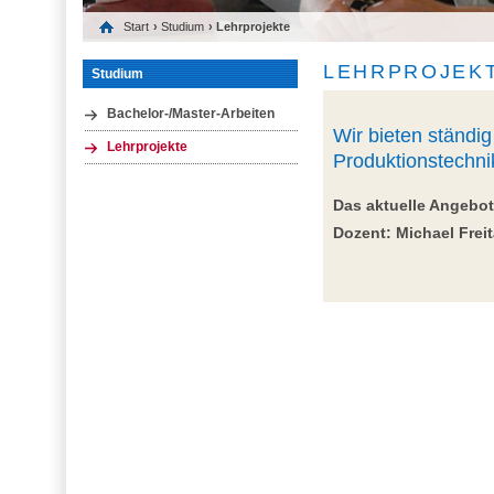
Start
›
Studium
› Lehrprojekte
LEHRPROJEK
Studium
Bachelor-/Master-Arbeiten
Wir bieten ständi
Lehrprojekte
Produktionstechni
Das aktuelle Angebot
Dozent: Michael Frei