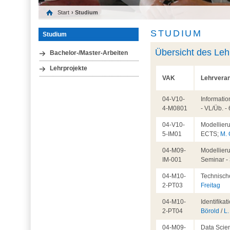
Start
› Studium
STUDIUM
Studium
Übersicht des Le
Bachelor-/Master-Arbeiten
Lehrprojekte
VAK
Lehrveran
04-V10-
Informati
4-M0801
- VL/Üb. 
04-V10-
Modellieru
5-IM01
ECTS;
M.
04-M09-
Modellieru
IM-001
Seminar -
04-M10-
Technisch
2-PT03
Freitag
04-M10-
Identifika
2-PT04
Börold
/
L.
04-M09-
Data Scien