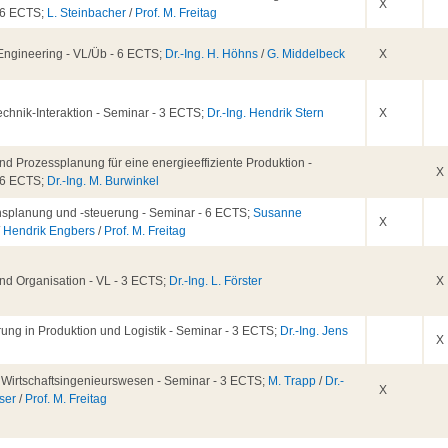
X
 6 ECTS;
L. Steinbacher
/
Prof. M. Freitag
 Engineering - VL/Üb - 6 ECTS;
Dr.-Ing. H. Höhns
/
G. Middelbeck
X
chnik-Interaktion - Seminar - 3 ECTS;
Dr.-Ing. Hendrik Stern
X
nd Prozessplanung für eine energieeffiziente Produktion -
X
 6 ECTS;
Dr.-Ing. M. Burwinkel
nsplanung und -steuerung - Seminar - 6 ECTS;
Susanne
X
/
Hendrik Engbers
/
Prof. M. Freitag
nd Organisation - VL - 3 ECTS;
Dr.-Ing. L. Förster
X
erung in Produktion und Logistik - Seminar - 3 ECTS;
Dr.-Ing. Jens
X
d Wirtschaftsingenieurswesen - Seminar - 3 ECTS;
M. Trapp
/
Dr.-
X
iser
/
Prof. M. Freitag