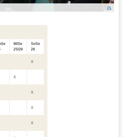
oSe
WiSe
SoSe
5
25/26
26
X
X
X
X
X