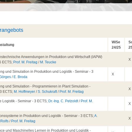
hrangebots
WiSe
S
staltung
24/25
2
onstechnische Anwendungen in Produktion und Wirtschaft (IAPW)
X
- 6 ECTS;
Prof. M. Freitag
/
M. Teucke
ng und Simulation in Produktion und Logistik - Seminar - 3
X
 Görges
/
E. Broda
ng und Simulation - Programmieren in Plant Simulation -
X
 3 ECTS;
M. Hoffmeyer
/
S. Schukraft
/
Prof. M. Freitag
e Logistik - Seminar - 3 ECTS;
Dr.-Ing. C. Petzoldt
/
Prof. M.
X
tionssysteme in Produktion und Logistik - Seminar - 3 ECTS;
A.
X
 Rolfs
/
Prof. M. Freitag
ce und Maschinelles Lernen in Produktion und Logistik -