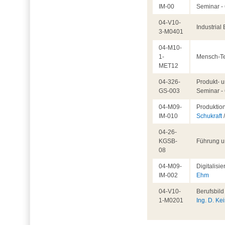
IM-00
Seminar -
04-V10-
Industrial
3-M0401
04-M10-
1-
Mensch-Te
MET12
04-326-
Produkt- u
GS-003
Seminar -
04-M09-
Produktio
IM-010
Schukraft
04-26-
KGSB-
Führung u
08
04-M09-
Digitalisi
IM-002
Ehm
04-V10-
Berufsbil
1-M0201
Ing. D. Ke