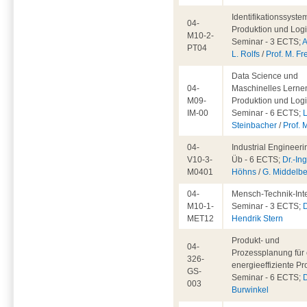
Identifikationssyste
04-
Produktion und Logis
M10-2-
Seminar - 3 ECTS;
A
PT04
L. Rolfs
/
Prof. M. Fr
Data Science und
04-
Maschinelles Lernen
M09-
Produktion und Logis
IM-00
Seminar - 6 ECTS;
L
Steinbacher
/
Prof. 
04-
Industrial Engineeri
V10-3-
Üb - 6 ECTS;
Dr.-Ing
M0401
Höhns
/
G. Middelb
04-
Mensch-Technik-Inte
M10-1-
Seminar - 3 ECTS;
D
MET12
Hendrik Stern
Produkt- und
04-
Prozessplanung für 
326-
energieeffiziente Pr
GS-
Seminar - 6 ECTS;
D
003
Burwinkel