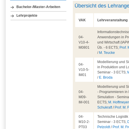
Übersicht des Lehrang
Bachelor-/Master-Arbeiten
Lehrprojekte
VAK
Lehrveranstaltung
Informationstechnis
04-
Anwendungen in Pr
V10-4-
und Wirtschaft (IAPW
M0801
Üb. - 6 ECTS;
Prof. 
/
M. Teucke
Modellierung und S
04-
in Produktion und Lo
V10-5-
Seminar - 3 ECTS;
IM01
/
E. Broda
Modellierung und S
04-
- Programmieren in 
M09-
Simulation - Seminar
IM-001
ECTS;
M. Hoffmeye
Schukraft
/
Prof. M. 
04-
Technische Logistik 
M10-2-
Seminar - 3 ECTS;
D
PT03
Petzoldt
/
Prof. M. Fr