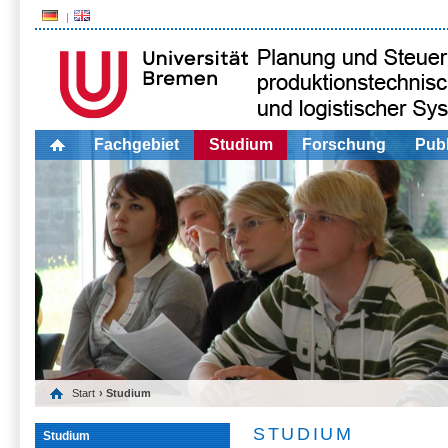
Fachgebiet
Studium
Forschung
Publ
Start
› Studium
STUDIUM
Studium