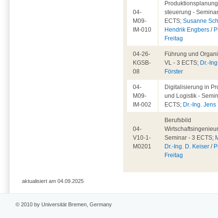
Produktionsplanung
04-
steuerung - Seminar
M09-
ECTS;
Susanne Sch
IM-010
Hendrik Engbers
/
P
Freitag
04-26-
Führung und Organis
KGSB-
VL - 3 ECTS;
Dr.-Ing
08
Förster
04-
Digitalisierung in P
M09-
und Logistik - Semin
IM-002
ECTS;
Dr.-Ing. Jen
Berufsbild
04-
Wirtschaftsingenieu
V10-1-
Seminar - 3 ECTS;
M0201
Dr.-Ing. D. Keiser
/
P
Freitag
aktualisiert am 04.09.2025
© 2010 by Universität Bremen, Germany