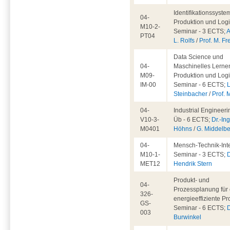
Identifikationssyste
04-
Produktion und Logis
M10-2-
Seminar - 3 ECTS;
A
PT04
L. Rolfs
/
Prof. M. Fr
Data Science und
04-
Maschinelles Lernen
M09-
Produktion und Logis
IM-00
Seminar - 6 ECTS;
L
Steinbacher
/
Prof. 
04-
Industrial Engineeri
V10-3-
Üb - 6 ECTS;
Dr.-Ing
M0401
Höhns
/
G. Middelb
04-
Mensch-Technik-Inte
M10-1-
Seminar - 3 ECTS;
D
MET12
Hendrik Stern
Produkt- und
04-
Prozessplanung für 
326-
energieeffiziente Pr
GS-
Seminar - 6 ECTS;
D
003
Burwinkel