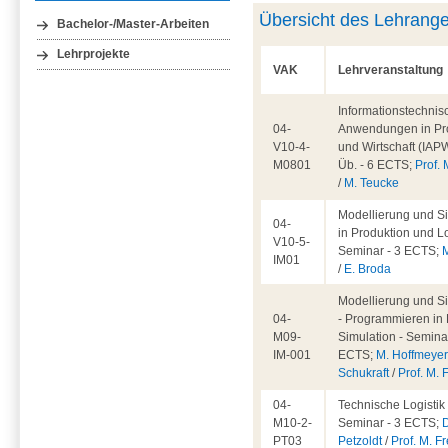
Übersicht des Lehrang
Bachelor-/Master-Arbeiten
Lehrprojekte
VAK
Lehrveranstaltung
Informationstechnis
04-
Anwendungen in Pr
V10-4-
und Wirtschaft (IAPW
M0801
Üb. - 6 ECTS;
Prof. 
/
M. Teucke
Modellierung und S
04-
in Produktion und Lo
V10-5-
Seminar - 3 ECTS;
IM01
/
E. Broda
Modellierung und S
04-
- Programmieren in 
M09-
Simulation - Seminar
IM-001
ECTS;
M. Hoffmeye
Schukraft
/
Prof. M. 
04-
Technische Logistik 
M10-2-
Seminar - 3 ECTS;
D
PT03
Petzoldt
/
Prof. M. Fr