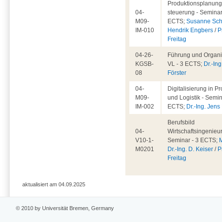
Produktionsplanung
04-
steuerung - Seminar
M09-
ECTS;
Susanne Sch
IM-010
Hendrik Engbers
/
P
Freitag
04-26-
Führung und Organis
KGSB-
VL - 3 ECTS;
Dr.-Ing
08
Förster
04-
Digitalisierung in P
M09-
und Logistik - Semin
IM-002
ECTS;
Dr.-Ing. Jen
Berufsbild
04-
Wirtschaftsingenieu
V10-1-
Seminar - 3 ECTS;
M0201
Dr.-Ing. D. Keiser
/
P
Freitag
aktualisiert am 04.09.2025
© 2010 by Universität Bremen, Germany