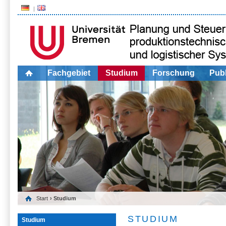
Fachgebiet
Studium
Forschung
Publ
Start
› Studium
STUDIUM
Studium