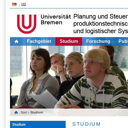
Fachgebiet
Studium
Forschung
Publ
Start
› Studium
STUDIUM
Studium