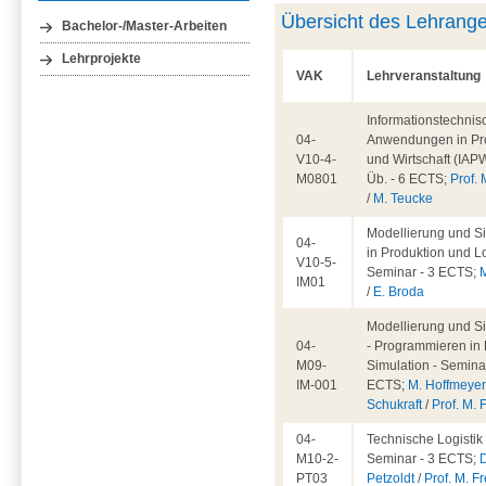
Übersicht des Lehrang
Bachelor-/Master-Arbeiten
Lehrprojekte
VAK
Lehrveranstaltung
Informationstechnis
04-
Anwendungen in Pr
V10-4-
und Wirtschaft (IAPW
M0801
Üb. - 6 ECTS;
Prof. 
/
M. Teucke
Modellierung und S
04-
in Produktion und Lo
V10-5-
Seminar - 3 ECTS;
IM01
/
E. Broda
Modellierung und S
04-
- Programmieren in 
M09-
Simulation - Seminar
IM-001
ECTS;
M. Hoffmeye
Schukraft
/
Prof. M. 
04-
Technische Logistik 
M10-2-
Seminar - 3 ECTS;
D
PT03
Petzoldt
/
Prof. M. Fr