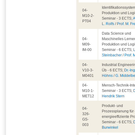
Identifikationssyste
04-
Produktion und Logis
M10-2-
Seminar - 3 ECTS;
A
PT04
L. Rolfs
/
Prof. M. Fr
Data Science und
04-
Maschinelles Lernen
M09-
Produktion und Logis
IM-00
Seminar - 6 ECTS;
L
Steinbacher
/
Prof. 
04-
Industrial Engineeri
V10-3-
Üb - 6 ECTS;
Dr.-Ing
M0401
Höhns
/
G. Middelb
04-
Mensch-Technik-Inte
M10-1-
Seminar - 3 ECTS;
D
MET12
Hendrik Stern
Produkt- und
04-
Prozessplanung für 
326-
energieeffiziente Pr
GS-
Seminar - 6 ECTS;
D
003
Burwinkel