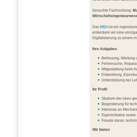
Gesuchte Fachrichtung:
Ma
Wirtschaftsingenieurwes
Das
BIBA
ist ein ingenieur
entwickeln wir eine einzig
Digitalisierung zu einem 
Ihre Aufgaben
Betreuung, Wartung u
Fehlersuche, Repara
Mitgestaltung beim A
Entwicklung, Erprob
Unterstützung bei L
Ihr Profil
Studium der oben ge
Begeisterung für te
Interesse an Mechani
Eigeninitiative sowie 
Freude daran, techni
Wir bieten