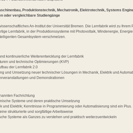
schinenbau, Produktionstechnik, Mechatronik, Elektrotechnik, Systems Enginee
en oder vergleichbare Studiengänge
wissenschaftliches An-Institut der Universität Bremen. Die Lernfabrik wird zu Ihre
artige Lernfabrik, in der Produktionssysteme mit Photovoltaik, Windenergie, Energ
intelligenten Gesamtsystem verschmelzen.
nd kontinuierliche Weiterentwicklung der Lernfabrik
turen und technische Optimierungen (KVP)
ufbau der Lernfabrik 2.0
ung und Umsetzung neuer technischer Lösungen in Mechanik, Elektrik und Automat
ehrveranstaltungen und Demonstrationen
nannten Fachrichtung
chnische Systeme und deren praktische Umsetzung
k und Elektrik; Kenntnisse in Programmierung oder Automatisierung sind ein Plus.
eine strukturierte und sorgfältige Arbeitsweise
sche Systeme als Ganzes zu verstehen und praktisch weiterzuentwickeln