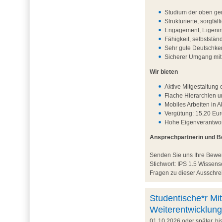
Studium der oben ge
Strukturierte, sorgfä
Engagement, Eigenini
Fähigkeit, selbststä
Sehr gute Deutschken
Sicherer Umgang mi
Wir bieten
Aktive Mitgestaltun
Flache Hierarchien 
Mobiles Arbeiten in 
Vergütung: 15,20 Eur
Hohe Eigenverantwort
Ansprechpartnerin und 
Senden Sie uns Ihre Bew
Stichwort: IPS 1.5 Wisse
Fragen zu dieser Ausschrei
Studentische*r Mit
Weiterentwicklung
01.10.2026 oder später, b