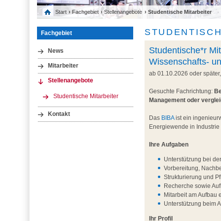
Start
›
Fachgebiet
›
Stellenangebote
› Studentische Mitarbeiter
STUDENTISCH
Fachgebiet
Studentische*r Mit
News
Wissenschafts- u
Mitarbeiter
ab 01.10.2026 oder später
Stellenangebote
Gesuchte Fachrichtung:
Be
Studentische Mitarbeiter
Management oder vergle
Kontakt
Das
BIBA
ist ein ingenieur
Energiewende in Industrie
Ihre Aufgaben
Unterstützung bei de
Vorbereitung, Nachb
Strukturierung und P
Recherche sowie Aufb
Mitarbeit am Aufbau 
Unterstützung beim 
Ihr Profil