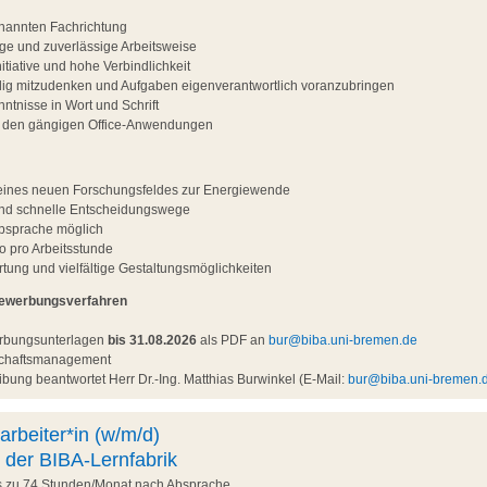
nannten Fachrichtung
ltige und zuverlässige Arbeitsweise
tiative und hohe Verbindlichkeit
ndig mitzudenken und Aufgaben eigenverantwortlich voranzubringen
ntnisse in Wort und Schrift
t den gängigen Office-Anwendungen
g eines neuen Forschungsfeldes zur Energiewende
und schnelle Entscheidungswege
Absprache möglich
o pro Arbeitsstunde
ung und vielfältige Gestaltungsmöglichkeiten
Bewerbungsverfahren
erbungsunterlagen
bis 31.08.2026
als PDF an
bur@biba.uni-bremen.de
nschaftsmanagement
bung beantwortet Herr Dr.-Ing. Matthias Burwinkel (E-Mail:
bur@biba.uni-bremen.
arbeiter*in (w/m/d)
 der BIBA-Lernfabrik
is zu 74 Stunden/Monat nach Absprache