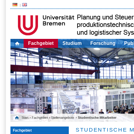
Fachgebiet
Studium
Forschung
Publ
Start
›
Fachgebiet
›
Stellenangebote
› Studentische Mitarbeiter
STUDENTISCHE M
Fachgebiet