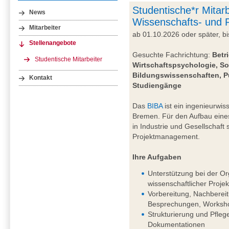
Studentische*r Mitarb
News
Wissenschafts- und
Mitarbeiter
ab 01.10.2026 oder später, 
Stellenangebote
Gesuchte Fachrichtung:
Betr
Studentische Mitarbeiter
Wirtschaftspsychologie, So
Bildungswissenschaften, P
Kontakt
Studiengänge
Das
BIBA
ist ein ingenieurwiss
Bremen. Für den Aufbau eine
in Industrie und Gesellschaft
Projektmanagement.
Ihre Aufgaben
Unterstützung bei der Or
wissenschaftlicher Projek
Vorbereitung, Nachberei
Besprechungen, Worksho
Strukturierung und Pfleg
Dokumentationen