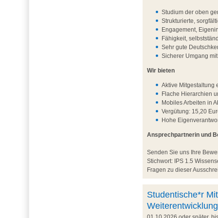
Studium der oben ge
Strukturierte, sorgfä
Engagement, Eigenini
Fähigkeit, selbststä
Sehr gute Deutschken
Sicherer Umgang mi
Wir bieten
Aktive Mitgestaltun
Flache Hierarchien 
Mobiles Arbeiten in 
Vergütung: 15,20 Eur
Hohe Eigenverantwort
Ansprechpartnerin und 
Senden Sie uns Ihre Bew
Stichwort: IPS 1.5 Wisse
Fragen zu dieser Ausschrei
Studentische*r Mit
Weiterentwicklung
01.10.2026 oder später, b