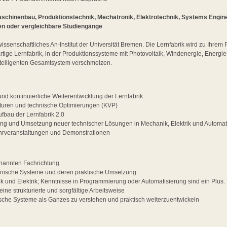
schinenbau, Produktionstechnik, Mechatronik, Elektrotechnik, Systems Enginee
en oder vergleichbare Studiengänge
wissenschaftliches An-Institut der Universität Bremen. Die Lernfabrik wird zu Ihre
artige Lernfabrik, in der Produktionssysteme mit Photovoltaik, Windenergie, Energ
intelligenten Gesamtsystem verschmelzen.
nd kontinuierliche Weiterentwicklung der Lernfabrik
turen und technische Optimierungen (KVP)
ufbau der Lernfabrik 2.0
ung und Umsetzung neuer technischer Lösungen in Mechanik, Elektrik und Automat
ehrveranstaltungen und Demonstrationen
nannten Fachrichtung
chnische Systeme und deren praktische Umsetzung
k und Elektrik; Kenntnisse in Programmierung oder Automatisierung sind ein Plus.
eine strukturierte und sorgfältige Arbeitsweise
sche Systeme als Ganzes zu verstehen und praktisch weiterzuentwickeln