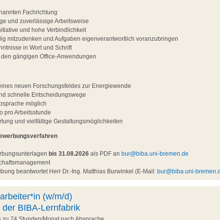
nannten Fachrichtung
ltige und zuverlässige Arbeitsweise
tiative und hohe Verbindlichkeit
ndig mitzudenken und Aufgaben eigenverantwortlich voranzubringen
ntnisse in Wort und Schrift
t den gängigen Office-Anwendungen
g eines neuen Forschungsfeldes zur Energiewende
und schnelle Entscheidungswege
Absprache möglich
o pro Arbeitsstunde
ung und vielfältige Gestaltungsmöglichkeiten
Bewerbungsverfahren
erbungsunterlagen
bis 31.08.2026
als PDF an
bur@biba.uni-bremen.de
nschaftsmanagement
bung beantwortet Herr Dr.-Ing. Matthias Burwinkel (E-Mail:
bur@biba.uni-bremen.
arbeiter*in (w/m/d)
 der BIBA-Lernfabrik
is zu 74 Stunden/Monat nach Absprache