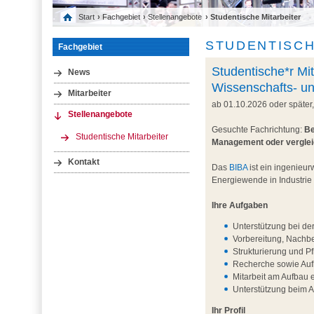
Start
›
Fachgebiet
›
Stellenangebote
› Studentische Mitarbeiter
STUDENTISCH
Fachgebiet
Studentische*r Mit
News
Wissenschafts- u
Mitarbeiter
ab 01.10.2026 oder später
Stellenangebote
Gesuchte Fachrichtung:
Be
Studentische Mitarbeiter
Management oder vergle
Kontakt
Das
BIBA
ist ein ingenieur
Energiewende in Industrie
Ihre Aufgaben
Unterstützung bei de
Vorbereitung, Nachb
Strukturierung und P
Recherche sowie Aufb
Mitarbeit am Aufbau 
Unterstützung beim 
Ihr Profil