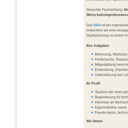
Gesuchte Fachrichtung:
Ma
Wirtschaftsingenieurwes
Das
BIBA
ist ein ingenieur
entwickeln wir eine einzig
Digitalisierung zu einem 
Ihre Aufgaben
Betreuung, Wartung u
Fehlersuche, Repara
Mitgestaltung beim A
Entwicklung, Erprob
Unterstützung bei L
Ihr Profil
Studium der oben ge
Begeisterung für te
Interesse an Mechani
Eigeninitiative sowie 
Freude daran, techni
Wir bieten