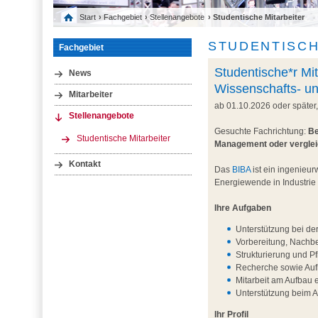
Start
›
Fachgebiet
›
Stellenangebote
› Studentische Mitarbeiter
STUDENTISCH
Fachgebiet
Studentische*r Mit
News
Wissenschafts- u
Mitarbeiter
ab 01.10.2026 oder später
Stellenangebote
Gesuchte Fachrichtung:
Be
Studentische Mitarbeiter
Management oder vergle
Kontakt
Das
BIBA
ist ein ingenieur
Energiewende in Industrie
Ihre Aufgaben
Unterstützung bei de
Vorbereitung, Nachb
Strukturierung und P
Recherche sowie Aufb
Mitarbeit am Aufbau 
Unterstützung beim 
Ihr Profil