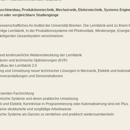
schinenbau, Produktionstechnik, Mechatronik, Elektrotechnik, Systems Enginee
en oder vergleichbare Studiengänge
wissenschaftliches An-Institut der Universität Bremen. Die Lernfabrik wird zu Ihre
artige Lernfabrik, in der Produktionssysteme mit Photovoltaik, Windenergie, Energ
intelligenten Gesamtsystem verschmelzen.
nd kontinuierliche Weiterentwicklung der Lernfabrik
turen und technische Optimierungen (KVP)
ufbau der Lernfabrik 2.0
ung und Umsetzung neuer technischer Lösungen in Mechanik, Elektrik und Automat
ehrveranstaltungen und Demonstrationen
nannten Fachrichtung
chnische Systeme und deren praktische Umsetzung
k und Elektrik; Kenntnisse in Programmierung oder Automatisierung sind ein Plus.
eine strukturierte und sorgfältige Arbeitsweise
sche Systeme als Ganzes zu verstehen und praktisch weiterzuentwickeln