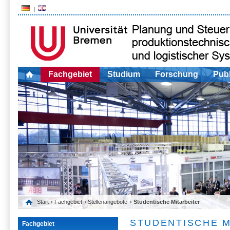
Fachgebiet
Studium
Forschung
Publ
Start
›
Fachgebiet
›
Stellenangebote
› Studentische Mitarbeiter
STUDENTISCHE M
Fachgebiet