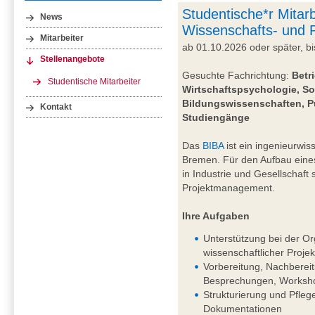
Studentische*r Mitarb
News
Wissenschafts- und
Mitarbeiter
ab 01.10.2026 oder später, 
Stellenangebote
Gesuchte Fachrichtung:
Betr
Studentische Mitarbeiter
Wirtschaftspsychologie, So
Bildungswissenschaften, P
Kontakt
Studiengänge
Das
BIBA
ist ein ingenieurwiss
Bremen. Für den Aufbau eine
in Industrie und Gesellschaft
Projektmanagement.
Ihre Aufgaben
Unterstützung bei der Or
wissenschaftlicher Projek
Vorbereitung, Nachberei
Besprechungen, Worksho
Strukturierung und Pfleg
Dokumentationen