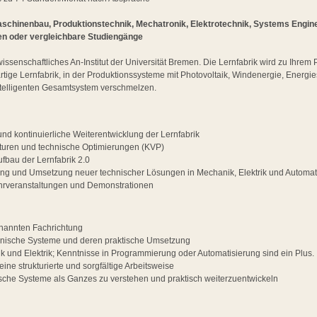
schinenbau, Produktionstechnik, Mechatronik, Elektrotechnik, Systems Enginee
en oder vergleichbare Studiengänge
wissenschaftliches An-Institut der Universität Bremen. Die Lernfabrik wird zu Ihre
artige Lernfabrik, in der Produktionssysteme mit Photovoltaik, Windenergie, Energ
intelligenten Gesamtsystem verschmelzen.
nd kontinuierliche Weiterentwicklung der Lernfabrik
turen und technische Optimierungen (KVP)
ufbau der Lernfabrik 2.0
ung und Umsetzung neuer technischer Lösungen in Mechanik, Elektrik und Automat
ehrveranstaltungen und Demonstrationen
nannten Fachrichtung
chnische Systeme und deren praktische Umsetzung
k und Elektrik; Kenntnisse in Programmierung oder Automatisierung sind ein Plus.
eine strukturierte und sorgfältige Arbeitsweise
sche Systeme als Ganzes zu verstehen und praktisch weiterzuentwickeln