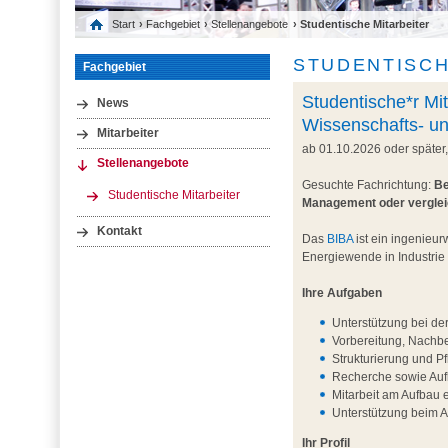
Start
›
Fachgebiet
›
Stellenangebote
› Studentische Mitarbeiter
STUDENTISCH
Fachgebiet
Studentische*r Mit
News
Wissenschafts- u
Mitarbeiter
ab 01.10.2026 oder später
Stellenangebote
Gesuchte Fachrichtung:
Be
Studentische Mitarbeiter
Management oder vergle
Kontakt
Das
BIBA
ist ein ingenieur
Energiewende in Industrie
Ihre Aufgaben
Unterstützung bei de
Vorbereitung, Nachb
Strukturierung und P
Recherche sowie Aufb
Mitarbeit am Aufbau 
Unterstützung beim 
Ihr Profil