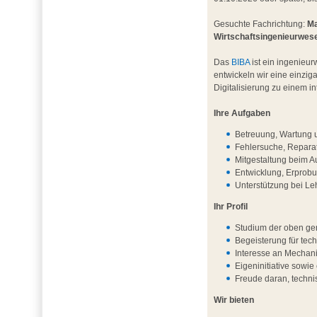
Gesuchte Fachrichtung:
Ma
Wirtschaftsingenieurwes
Das
BIBA
ist ein ingenieur
entwickeln wir eine einzig
Digitalisierung zu einem 
Ihre Aufgaben
Betreuung, Wartung u
Fehlersuche, Repara
Mitgestaltung beim A
Entwicklung, Erprob
Unterstützung bei L
Ihr Profil
Studium der oben ge
Begeisterung für te
Interesse an Mechani
Eigeninitiative sowie 
Freude daran, techni
Wir bieten