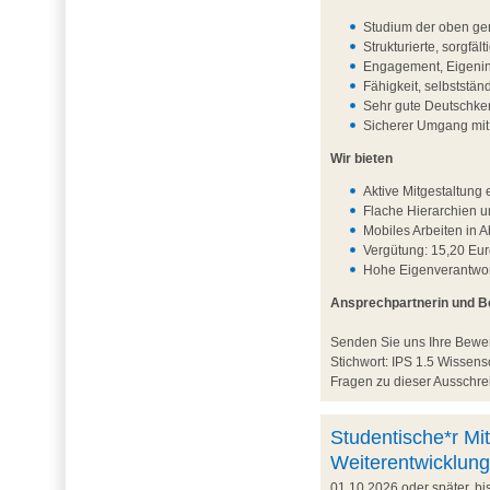
Studium der oben ge
Strukturierte, sorgfä
Engagement, Eigenini
Fähigkeit, selbststä
Sehr gute Deutschken
Sicherer Umgang mi
Wir bieten
Aktive Mitgestaltun
Flache Hierarchien 
Mobiles Arbeiten in 
Vergütung: 15,20 Eur
Hohe Eigenverantwort
Ansprechpartnerin und 
Senden Sie uns Ihre Bew
Stichwort: IPS 1.5 Wisse
Fragen zu dieser Ausschrei
Studentische*r Mit
Weiterentwicklung
01.10.2026 oder später, b