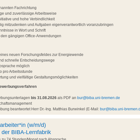
nannten Fachrichtung
ltige und zuverlässige Arbeitsweise
tiative und hohe Verbindlichkeit
ndig mitzudenken und Aufgaben eigenverantwortlich voranzubringen
ntnisse in Wort und Schrift
t den gängigen Office-Anwendungen
g eines neuen Forschungsfeldes zur Energiewende
und schnelle Entscheidungswege
Absprache möglich
o pro Arbeitsstunde
ung und vielfältige Gestaltungsmöglichkeiten
Bewerbungsverfahren
erbungsunterlagen
bis 31.08.2026
als PDF an
bur@biba.uni-bremen.de
nschaftsmanagement
bung beantwortet Herr Dr.-Ing. Matthias Burwinkel (E-Mail:
bur@biba.uni-bremen.
arbeiter*in (w/m/d)
 der BIBA-Lernfabrik
is zu 74 Stunden/Monat nach Absprache