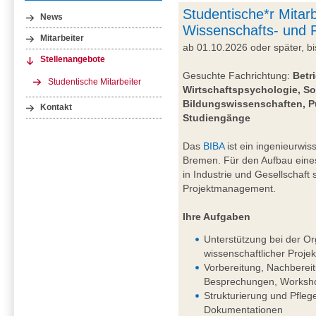
Studentische*r Mitarb
News
Wissenschafts- und
Mitarbeiter
ab 01.10.2026 oder später, 
Stellenangebote
Gesuchte Fachrichtung:
Betr
Studentische Mitarbeiter
Wirtschaftspsychologie, So
Bildungswissenschaften, P
Kontakt
Studiengänge
Das
BIBA
ist ein ingenieurwiss
Bremen. Für den Aufbau eine
in Industrie und Gesellschaft
Projektmanagement.
Ihre Aufgaben
Unterstützung bei der Or
wissenschaftlicher Projek
Vorbereitung, Nachberei
Besprechungen, Worksho
Strukturierung und Pfleg
Dokumentationen