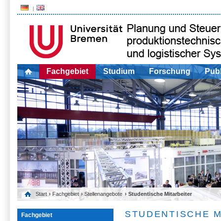
Fachgebiet
Studium
Forschung
Publ
Start
›
Fachgebiet
›
Stellenangebote
› Studentische Mitarbeiter
STUDENTISCHE M
Fachgebiet