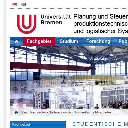
Fachgebiet
Studium
Forschung
Publ
Start
›
Fachgebiet
›
Stellenangebote
› Studentische Mitarbeiter
STUDENTISCHE M
Fachgebiet