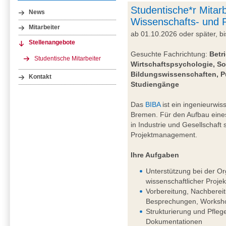
Studentische*r Mitarb
News
Wissenschafts- und
Mitarbeiter
ab 01.10.2026 oder später, 
Stellenangebote
Gesuchte Fachrichtung:
Betr
Studentische Mitarbeiter
Wirtschaftspsychologie, So
Bildungswissenschaften, P
Kontakt
Studiengänge
Das
BIBA
ist ein ingenieurwiss
Bremen. Für den Aufbau eine
in Industrie und Gesellschaft
Projektmanagement.
Ihre Aufgaben
Unterstützung bei der Or
wissenschaftlicher Projek
Vorbereitung, Nachberei
Besprechungen, Worksho
Strukturierung und Pfleg
Dokumentationen