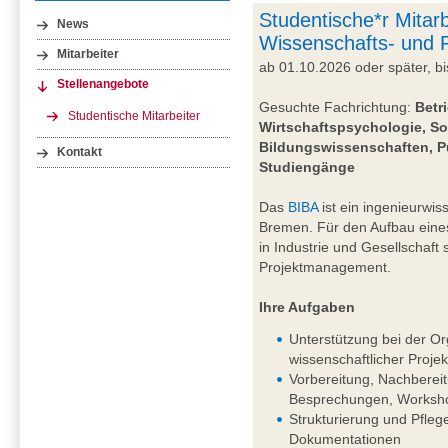
Studentische*r Mitarb
News
Wissenschafts- und
Mitarbeiter
ab 01.10.2026 oder später, 
Stellenangebote
Gesuchte Fachrichtung:
Betr
Studentische Mitarbeiter
Wirtschaftspsychologie, So
Bildungswissenschaften, P
Kontakt
Studiengänge
Das
BIBA
ist ein ingenieurwiss
Bremen. Für den Aufbau eine
in Industrie und Gesellschaft
Projektmanagement.
Ihre Aufgaben
Unterstützung bei der Or
wissenschaftlicher Projek
Vorbereitung, Nachberei
Besprechungen, Worksho
Strukturierung und Pfleg
Dokumentationen