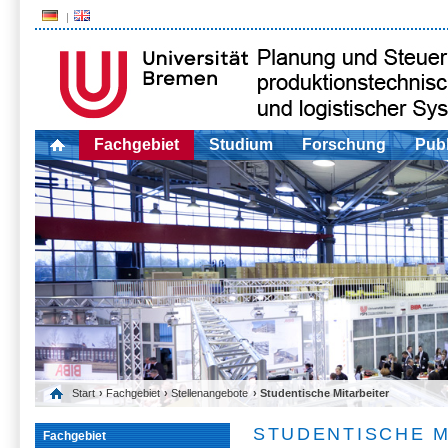
Fachgebiet
Studium
Forschung
Publ
Start
›
Fachgebiet
›
Stellenangebote
› Studentische Mitarbeiter
STUDENTISCHE M
Fachgebiet