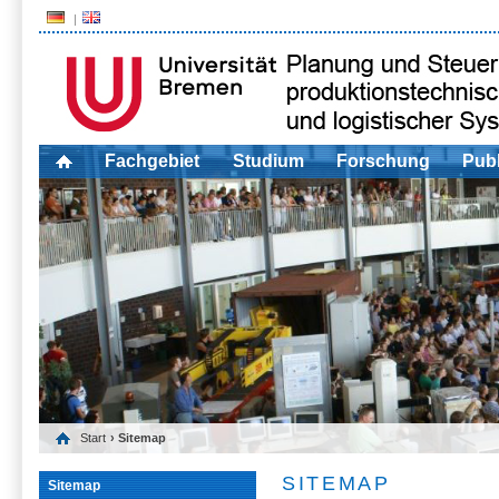
Fachgebiet
Studium
Forschung
Publ
Start
› Sitemap
SITEMAP
Sitemap