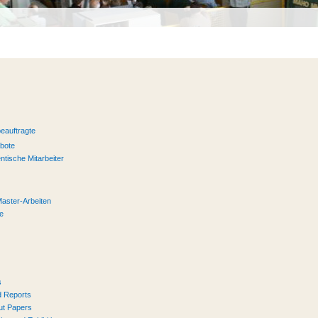
eauftragte
ebote
ntische Mitarbeiter
Master-Arbeiten
te
s
 Reports
ut Papers