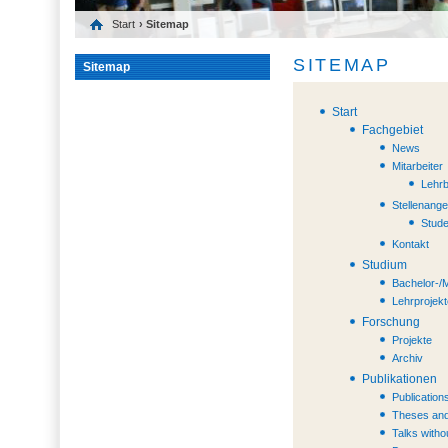
Start
› Sitemap
SITEMAP
Sitemap
Start
Fachgebiet
News
Mitarbeiter
Lehrb
Stellenang
Stude
Kontakt
Studium
Bachelor-/
Lehrprojek
Forschung
Projekte
Archiv
Publikationen
Publication
Theses and
Talks witho