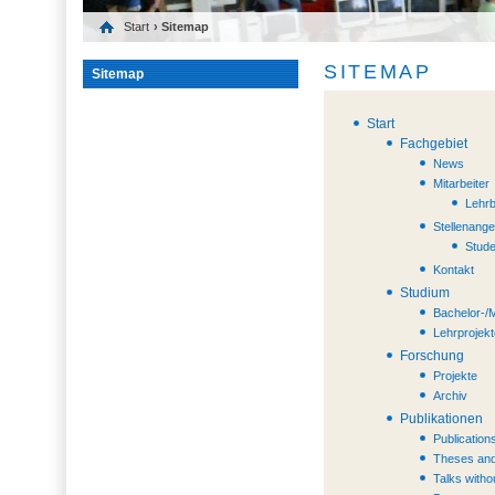
Start
› Sitemap
SITEMAP
Sitemap
Start
Fachgebiet
News
Mitarbeiter
Lehrb
Stellenang
Stude
Kontakt
Studium
Bachelor-/
Lehrprojek
Forschung
Projekte
Archiv
Publikationen
Publication
Theses and
Talks witho