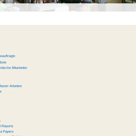
eauftragte
ebote
ntische Mitarbeiter
Master-Arbeiten
te
s
 Reports
ut Papers