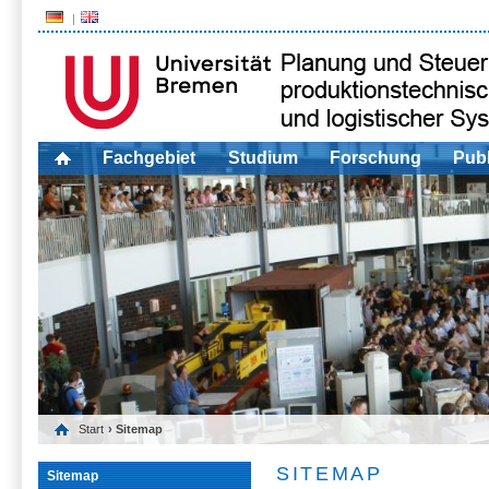
Fachgebiet
Studium
Forschung
Publ
Start
› Sitemap
SITEMAP
Sitemap