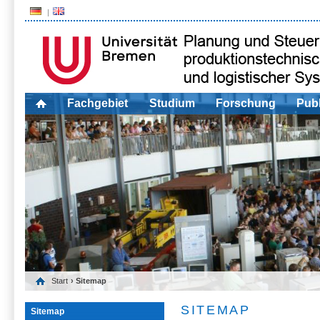
Fachgebiet
Studium
Forschung
Publ
Start
› Sitemap
SITEMAP
Sitemap