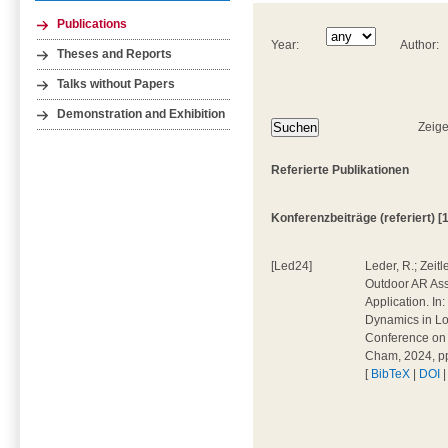
Publications
Year:
Author:
Theses and Reports
Talks without Papers
Demonstration and Exhibition
Zeige
Referierte Publikationen
Konferenzbeiträge (referiert) [1
[Led24]
Leder, R.; Zeitl
Outdoor AR Assi
Application. In:
Dynamics in Log
Conference on 
Cham, 2024, p
[
BibTeX
|
DOI