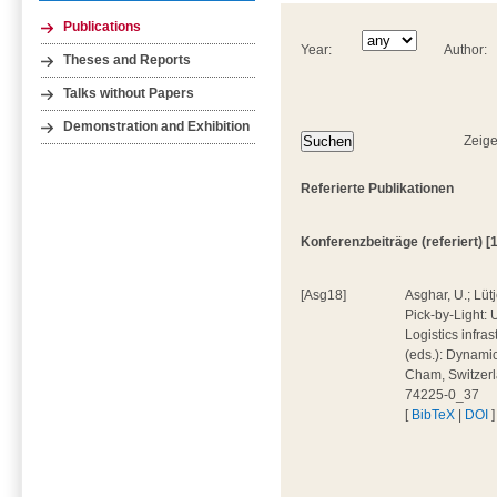
Publications
Year:
Author:
Theses and Reports
Talks without Papers
Demonstration and Exhibition
Zeige
Referierte Publikationen
Konferenzbeiträge (referiert) [1
[Asg18]
Asghar, U.; Lüt
Pick-by-Light:
Logistics infras
(eds.): Dynamic
Cham, Switzerl
74225-0_37
[
BibTeX
|
DOI
]