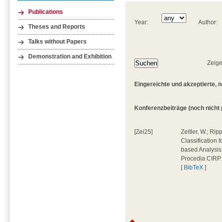
Publications
Year:
Author:
Theses and Reports
Talks without Papers
Demonstration and Exhibition
Zeige
Eingereichte und akzeptierte, n
Konferenzbeiträge (noch nicht p
[Zei25]
Zeitler, W.; Ripp
Classification
based Analysis o
Procedia CIRP
[
BibTeX
]