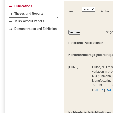
Publications
Year:
Author:
Theses and Reports
Talks without Papers
Demonstration and Exhibition
Zeige
Referierte Publikationen
Konferenzbeiträge (referiert) [1
[Duf20]
Duffie, N.; Fre
variation in pr
R.X.; Ehmann, 
Manufacturing 
770, DOI 10.10
[
BibTeX
|
DOI
Nicht-referierte Publikationen