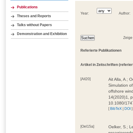
Publications
Year:
Author:
Theses and Reports
Talks without Papers
Demonstration and Exhibition
Zeige
Referierte Publikationen
Artikel in Zeitschriften (referiert
[Ait20]
Ait Alla, A.;
Simulation of
offshore wind
14(2020)1, p
10.1080/174
[
BibTeX
|
DOI
]
[Oel15a]
Oelker, S.; 
preagierenden