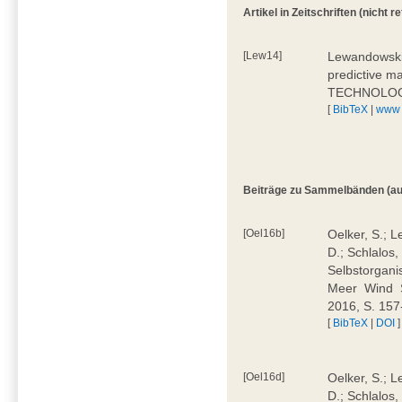
Artikel in Zeitschriften (nicht re
[Lew14]
Lewandowski, 
predictive 
TECHNOLOGY
[
BibTeX
|
www
Beiträge zu Sammelbänden (auch 
[Oel16b]
Oelker, S.; 
D.; Schlalos,
Selbstorganis
Meer  Wind 
2016, S. 15
[
BibTeX
|
DOI
]
[Oel16d]
Oelker, S.; 
D.; Schlalos, 