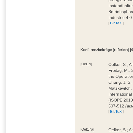
Instandhaltun
Betriebsphas
Industrie 4.
[
BibTeX
]
Konferenzbeiträge (referiert) [9
[Oel19]
Oelker, S.; Ai
Freitag, M.:
the Operatio
Chung, J. S. 
Matskevitch, 
Internationa
(ISOPE 2019)
507-512
(al
[
BibTeX
]
[Oel17a]
Oelker, S.; A