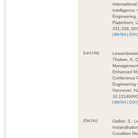
Internationa
Intelligence.
Engineering, 
Paderborn, U
331-338, DOI
[
BibTeX
|
DOI
]
[Lew14b]
Lewandowski,
Thoben, K.-D
Management f
Enhanced Mai
Conference P
Engineering 
Hannover, Ha
10.13140/RG
[
BibTeX
|
DOI
]
[Oel14c]
Oelker, S.; L
Instandhaltu
Condition Mo