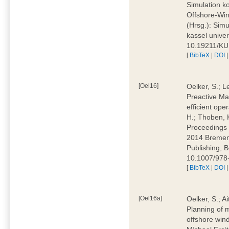
Simulation ko
Offshore-Win
(Hrsg.): Simu
kassel univer
10.19211/K
[
BibTeX
|
DOI
[Oel16]
Oelker, S.; L
Preactive Ma
efficient ope
H.; Thoben, K
Proceedings 
2014 Bremen,
Publishing, B
10.1007/978
[
BibTeX
|
DOI
[Oel16a]
Oelker, S.; A
Planning of 
offshore wind