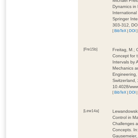
Michael Frei
Dynamics in 
Internationa
Springer Inte
303-312, DO
[
BibTeX
|
DOI
]
[Fre15b]
Freitag, M.; 
Concept for 
Intervals by
Mechanics an
Engineering, 
Switzerland,
10.4028/www.
[
BibTeX
|
DOI
[Lew14a]
Lewandowski,
Control in M
Challenges a
Concepts. In
Gausemeier, 