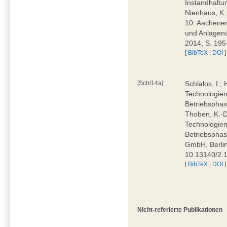
Instandhaltu
Nienhaus, K.
10. Aachener
und Anlagenü
2014, S. 195
[
BibTeX
|
DOI
]
[Schl14a]
Schlalos, I.;
Technologien 
Betriebsphas
Thoben, K.-D
Technologien 
Betriebsphas
GmbH, Berlin
10.13140/2.
[
BibTeX
|
DOI
]
Nicht-referierte Publikationen