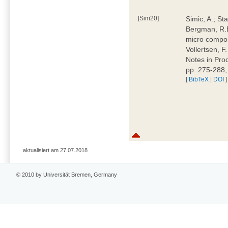
[Sim20]
Simic, A.; Sta
Bergman, R.B.
micro compone
Vollertsen, F
Notes in Pro
pp. 275-288
[
BibTeX
|
DOI
]
aktualisiert am 27.07.2018
© 2010 by Universität Bremen, Germany