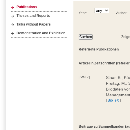
Publications
Year:
Author:
Theses and Reports
Talks without Papers
Demonstration and Exhibition
Zeige
Referierte Publikationen
Artikel in Zeitschriften (referiert
[Sta17]
Staar, B.; Küc
Freitag, M.: 
Bilddaten von
Management,
[
BibTeX
]
Beiträge zu Sammelbänden (auch 