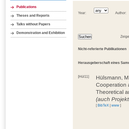
Publications
Year:
Author:
Theses and Reports
Talks without Papers
Demonstration and Exhibition
Zeige
Nicht-referierte Publikationen
Herausgeberschaft eines Samme
[Hül11]
Hülsmann, M.;
Cooperation a
Theoretical a
(auch Projek
[
BibTeX
|
www
]